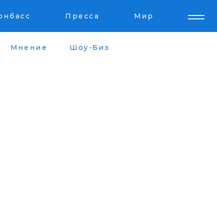
онбасс
Пресса
Мир
Мнение
Шоу-Биз