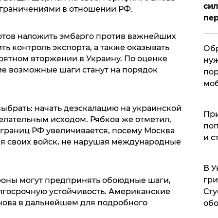
сил
граничениями в отношении РФ.
пер
готов наложить эмбарго против важнейших
ь контроль экспорта, а также оказывать
Обр
ятном вторжении в Украину. По оценке
нуж
ие возможные шаги станут на порядок
пор
мо
выбрать: начать деэскалацию на украинской
При
елательным исходом. Рябков же отметил,
поп
 границ РФ увеличивается, посему Москва
и с
я своих войск, не нарушая международные
В У
гри
ороны могут предпринять обоюдные шаги,
Сту
лгосрочную устойчивость. Американские
нова в дальнейшем для подробного
обо