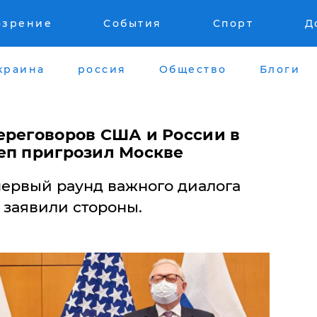
озрение
События
Спорт
Д
краина
россия
Общество
Блоги
ереговоров США и России в
еп пригрозил Москве
ервый раунд важного диалога
 заявили стороны.