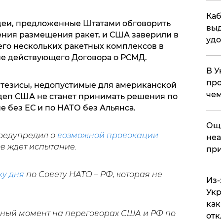
Каб
деи, предложенные Штатами обговорить
выд
ения размещения ракет, и США заверили в
удо
го нескольких ракетных комплексов в
е действующего Договора о РСМД.
В У
про
 тезисы, недопустимые для американской
чем
сдеп США не станет принимать решения по
е без ЕС и по НАТО без Альянса.
​Ощ
редупредил о
возможной провокации
неа
в ждет испытание.
при
ку дня
по Совету НАТО – РФ, которая не
Из-
Укр
как
ный момент на переговорах США и РФ по
отк