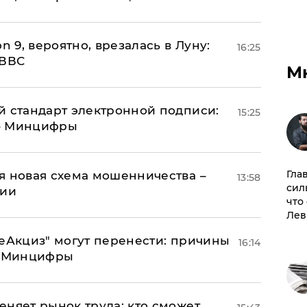
n 9, вероятно, врезалась в Луну:
16:25
 ВВС
М
й стандарт электронной подписи:
15:25
 – Минцифры
Гла
я новая схема мошенничества –
13:58
сил
ции
что
Лев
"еАкциз" могут перенести: причины
16:14
т Минцифры
еняет рынок труда: кто сможет