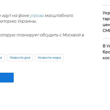
Укр
 идут на фоне
угрозы
масштабного
тар
риторию Украины.
цен
СМ
 которую планирует обсудить с Москвой в
В У
бро
кос
ка
Новости дня
Новости мира