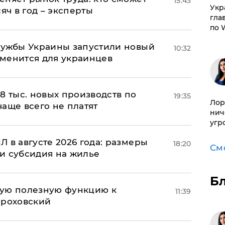
15:43
​Ук
яч в год – эксперты
гла
по 
лужбы Украины запустили новый
10:32
менится для украинцев
8 тыс. новых производств по
19:35
Лор
 чаще всего не платят
нич
угр
 в августе 2026 года: размеры
18:20
См
и субсидия на жилье
Б
вую полезную функцию к
11:39
ороховский