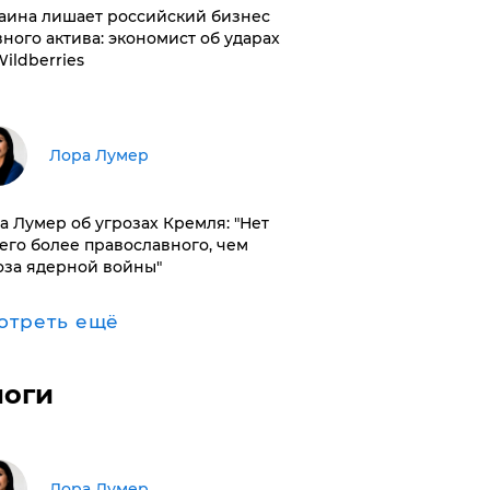
раина лишает российский бизнес
вного актива: экономист об ударах
Wildberries
​Лора Лумер
а Лумер об угрозах Кремля: "Нет
его более православного, чем
оза ядерной войны"
отреть ещё
логи
​Лора Лумер