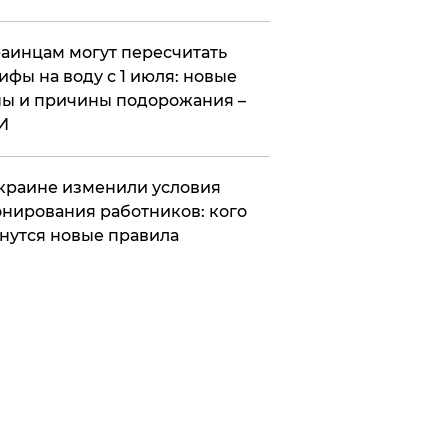
аинцам могут пересчитать
ифы на воду с 1 июля: новые
ы и причины подорожания –
И
краине изменили условия
нирования работников: кого
нутся новые правила