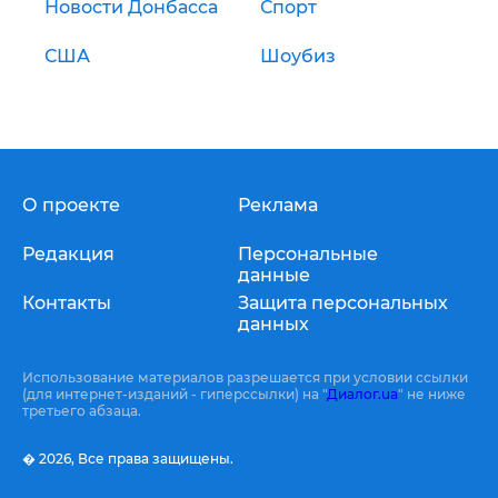
Новости Донбасса
Спорт
США
Шоубиз
О проекте
Реклама
Редакция
Персональные
данные
Контакты
Защита персональных
данных
Использование материалов разрешается при условии ссылки
(для интернет-изданий - гиперссылки) на "
Диалог.ua
" не ниже
третьего абзаца.
� 2026,
Все права защищены.