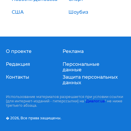
США
Шоубиз
О проекте
Реклама
Редакция
Персональные
данные
Контакты
Защита персональных
данных
Использование материалов разрешается при условии ссылки
(для интернет-изданий - гиперссылки) на "
Диалог.ua
" не ниже
третьего абзаца.
� 2026,
Все права защищены.