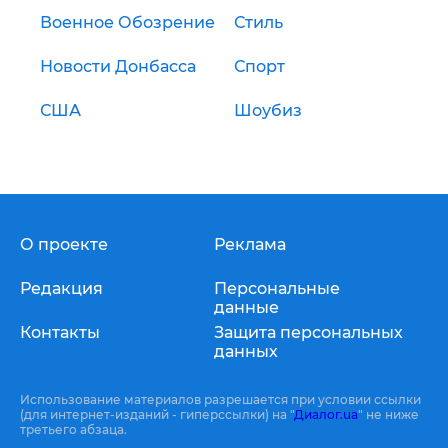
Военное Обозрение
Стиль
Новости Донбасса
Спорт
США
Шоубиз
О проекте
Реклама
Редакция
Персональные
данные
Контакты
Защита персональных
данных
Использование материалов разрешается при условии ссылки
(для интернет-изданий - гиперссылки) на "
Диалог.ua
" не ниже
третьего абзаца.