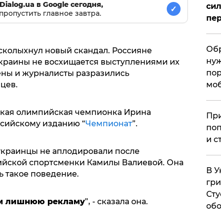
Dialog.ua в Google сегодня,
сил
✓
пропустить главное завтра.
пер
Обр
колыхнул новый скандал. Россияне
нуж
Украины не восхищается выступлениями их
пор
ены и журналисты разразились
мо
цев.
ская олимпийская чемпионка Ирина
При
ссийскому изданию “
Чемпионат
”.
поп
и с
украинцы не аплодировали после
йской спортсменки Камилы Валиевой. Она
В У
 такое поведение.
гри
Сту
им лишнюю рекламу
”, - сказала она.
обо