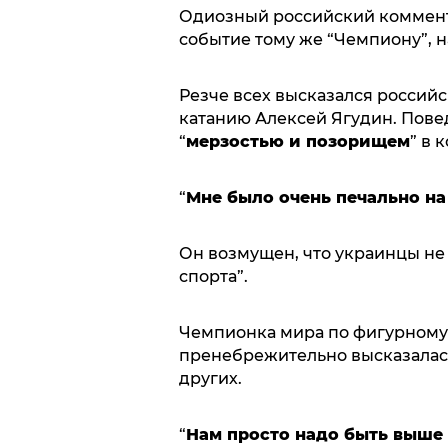
Одиозный российский коммент
событие тому же “Чемпиону”, н
Резче всех высказался росси
катанию Алексей Ягудин. Пове
“
мерзостью и позорищем
” в 
“
Мне было очень печально на
Он возмущен, что украинцы н
спорта”.
Чемпионка мира по фигурному
пренебрежительно высказалась 
других.
“
Нам просто надо быть выше 