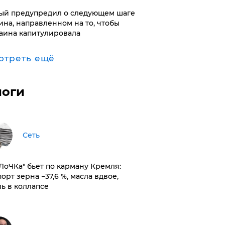
ый предупредил о следующем шаге
ина, направленном на то, чтобы
аина капитулировала
отреть ещё
логи
Сеть
оЛоЧКа" бьет по карману Кремля:
орт зерна −37,6 %, масла вдвое,
ль в коллапсе