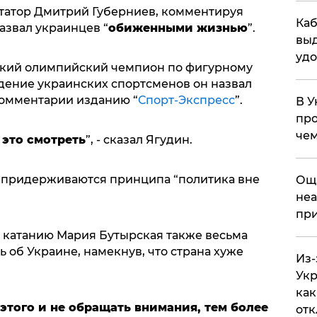
атор Дмитрий Губерниев, комментируя
Каб
азвал украинцев “
обиженными жизнью
”.
выд
удо
йский олимпийский чемпион по фигурному
дение украинских спортсменов он назвал
комментарии изданию “
Спорт-Экспресс
”.
В У
про
чем
 это смотреть
”, - сказал Ягудин.
е придерживаются принципа “политика вне
​Ощ
неа
при
 катанию Мария Бутырская также весьма
об Украине, намекнув, что страна хуже
Из-
Укр
как
этого и не обращать внимания, тем более
отк