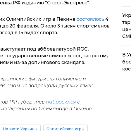
сменка РФ изданию “Спорт-Экспресс”.
Укр
их Олимпийских игр в Пекине
состоялось
4
тар
 до 20 февраля. Около 3 тысяч спортсменов
цен
град в 15 видах спорта.
СМ
выступает под аббревиатурой ROC.
В У
ие государственные символы под запретом,
бро
циями из-за допингового скандала.
кос
украинские фигуристы Голиченко и
И: "Нам не запрещали русский язык".
атор РФ Губерниев
набросился
с
 из Украины на Олимпиаде в Пекине.
Новости Украины
Олимпийские игры