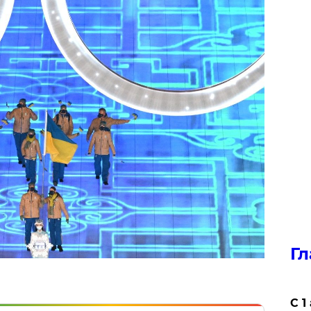
Гл
С 1