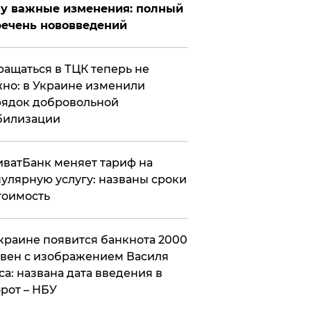
у важные изменения: полный
ечень нововведений
ащаться в ТЦК теперь не
но: в Украине изменили
ядок добровольной
билизации
ватБанк меняет тариф на
улярную услугу: названы сроки
тоимость
краине появится банкнота 2000
вен с изображением Василя
са: названа дата введения в
рот – НБУ