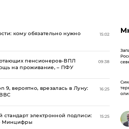
М
сти: кому обязательно нужно
15:02
Зап
Рос
аботающих пенсионеров-ВПЛ
09:38
сев
ощь на проживание, – ПФУ
Сик
тер
n 9, вероятно, врезалась в Луну:
16:25
оли
 ВВС
й стандарт электронной подписи:
15:25
 – Минцифры