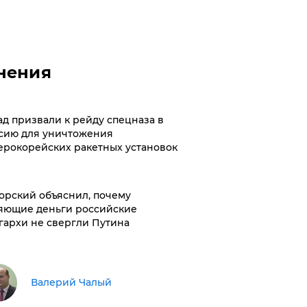
нения
ад призвали к рейду спецназа в
сию для уничтожения
ерокорейских ракетных установок
орский объяснил, почему
яющие деньги российские
гархи не свергли Путина
Валерий Чалый