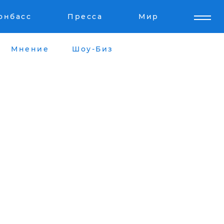
онбасс
Пресса
Мир
Мнение
Шоу-Биз