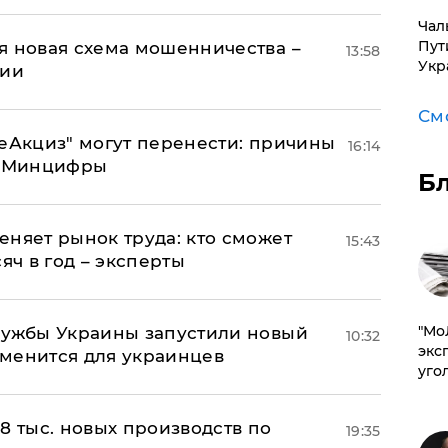
Чал
Пут
я новая схема мошенничества –
13:58
Укр
ции
См
"еАкциз" могут перенести: причины
16:14
т Минцифры
Б
еняет рынок труда: кто сможет
15:43
яч в год – эксперты
​"М
лужбы Украины запустили новый
10:32
эксп
менится для украинцев
уго
8 тыс. новых производств по
19:35