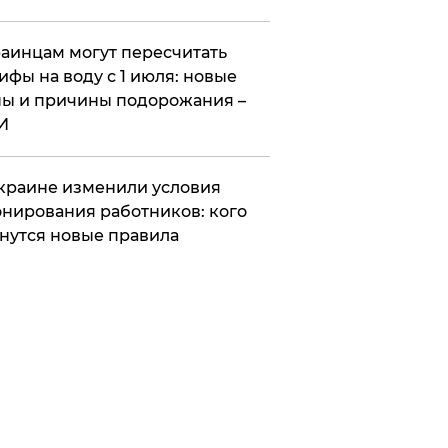
аинцам могут пересчитать
ифы на воду с 1 июля: новые
ы и причины подорожания –
И
краине изменили условия
нирования работников: кого
нутся новые правила