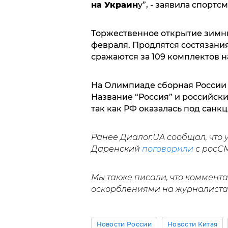
на Украин
у”, - заявила спорт
Торжественное открытие зимн
февраля. Продлятся состязания
сражаются за 109 комплектов на
На Олимпиаде сборная России 
Название “Россия” и российск
так как РФ оказалась под санк
Ранее Диалог.UA сообщал, что 
Даренский
поговорили
с росСМ
Мы также писали, что коммент
оскорблениями на журналиста
Новости России
Новости Китая