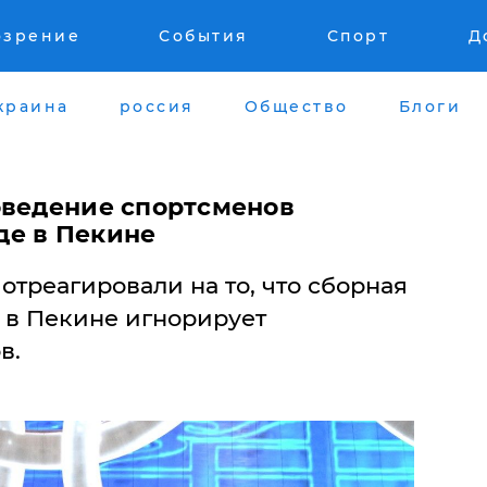
озрение
События
Спорт
Д
краина
россия
Общество
Блоги
оведение спортсменов
де в Пекине
отреагировали на то, что сборная
 в Пекине игнорирует
в.