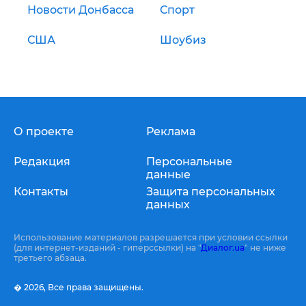
Новости Донбасса
Спорт
США
Шоубиз
О проекте
Реклама
Редакция
Персональные
данные
Контакты
Защита персональных
данных
Использование материалов разрешается при условии ссылки
(для интернет-изданий - гиперссылки) на "
Диалог.ua
" не ниже
третьего абзаца.
� 2026,
Все права защищены.