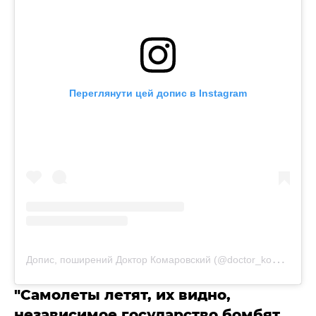
Переглянути цей допис в Instagram
Д
опис, поширений Доктор Комаровский (@doctor_komarovskiy)
"Самолеты летят, их видно,
независимое государство бомбят