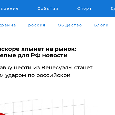
озрение
События
Спорт
Д
краина
россия
Общество
Блоги
вскоре хлынет на рынок:
желые для РФ новости
авку нефти из Венесуэлы станет
м ударом по российской