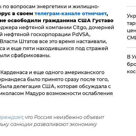
ы по вопросам энергетики и жилищно-
рус в своем
телеграм-канале отмечает
,
Укр
уне освободили гражданина США Густаво
тар
джера нефтяной компании Citgo, дочерней
цен
й нефтяной госкорпорации PdVSA,
СМ
 Власти Штатов все это время настаивали,
са и еще пяти находившихся под стражей
были сфабрикованы.
В У
бро
кос
Карденаса и еще одного американского
рнандеса было принято сразу после того,
ибыла делегация США, которая обсуждала с
иколасом Мадуро возможности ослабления
преждает
, что Россия неизбежно объявит
ольку санкции разваливают экономику