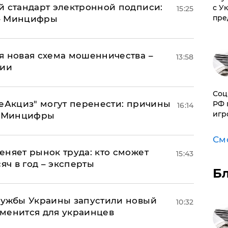
й стандарт электронной подписи:
с У
15:25
пре
 – Минцифры
я новая схема мошенничества –
13:58
ции
Соц
"еАкциз" могут перенести: причины
РФ 
16:14
игр
т Минцифры
См
еняет рынок труда: кто сможет
15:43
яч в год – эксперты
Б
лужбы Украины запустили новый
10:32
менится для украинцев