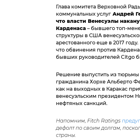
Глава комитета Верховной Рад
коммунальных услуг
Андрей Ге
что власти Венесуэлы накан
Карденаса
– бывшего топ-мене
структуры в США венесуэльско
арестованного еще в 2017 году.
что обвинения против Кардена
бывших руководителей Citgo 
Решение выпустить из тюрьмы 
гражданина Хорхе Альберто Фе
как на выходных в Каракас пр
венесуэльским президентом Н
нефтяных санкций.
Напомним, Fitch Ratings
преду
дефолт по своим долгам, поск
страны.