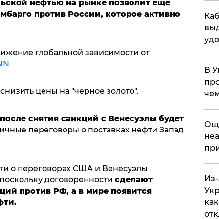
льской нефтью на рынке позволит еще
мбарго против России, которое активно
Каб
выд
удо
нижение глобальной зависимости от
NN
.
В У
про
низить цены на "черное золото".
чем
после снятия санкций с Венесуэлы будет
​Ощ
ичные переговоры о поставках нефти Запад
неа
при
сти о переговорах США и Венесуэлы
Из-
 поскольку договоренности
сделают
Укр
ий против РФ, а в мире появится
фти.
как
отк