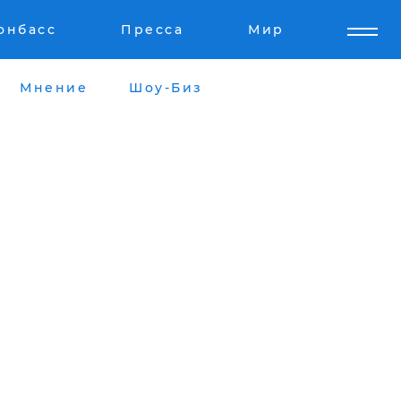
онбасс
Пресса
Мир
Мнение
Шоу-Биз