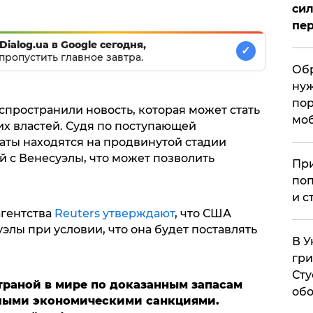
сил
пер
Dialog.ua в Google сегодня,
✓
пропустить главное завтра.
Обр
нуж
пор
пространили новость, которая может стать
мо
х властей. Судя по поступающей
ты находятся на продвинутой стадии
 с Венесуэлы, что может позволить
При
поп
и с
гентства
Reuters утверждают
, что США
элы при условии, что она будет поставлять
В У
гри
Сту
траной в мире по доказанным запасам
обо
елыми экономическими санкциями.