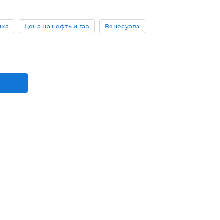
ика
Цена на нефть и газ
Венесуэла