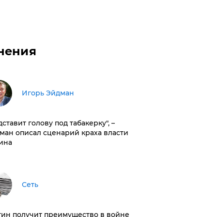
нения
Игорь Эйдман
дставит голову под табакерку", –
ман описал сценарий краха власти
ина
Сеть
тин получит преимущество в войне