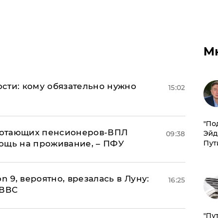
М
сти: кому обязательно нужно
15:02
​"По
аботающих пенсионеров-ВПЛ
Эйд
09:38
ощь на проживание, – ПФУ
Пут
n 9, вероятно, врезалась в Луну:
16:25
 ВВС
"Пу