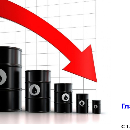
Гл
С 1