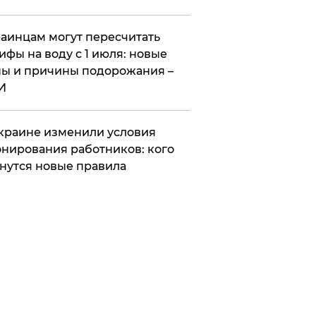
аинцам могут пересчитать
ифы на воду с 1 июля: новые
ы и причины подорожания –
И
краине изменили условия
нирования работников: кого
нутся новые правила