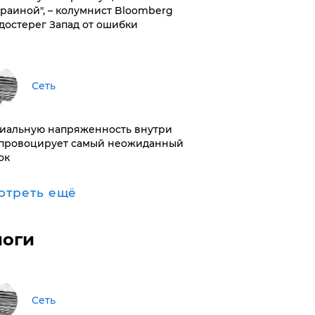
краиной", – колумнист Bloomberg
достерег Запад от ошибки
Сеть
иальную напряженность внутри
провоцирует самый неожиданный
ок
отреть ещё
логи
Сеть