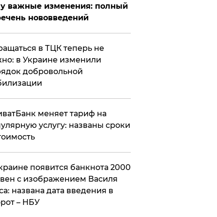
у важные изменения: полный
ечень нововведений
ащаться в ТЦК теперь не
но: в Украине изменили
ядок добровольной
билизации
ватБанк меняет тариф на
улярную услугу: названы сроки
тоимость
краине появится банкнота 2000
вен с изображением Василя
са: названа дата введения в
рот – НБУ