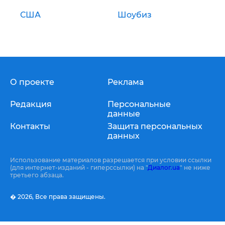
США
Шоубиз
О проекте
Реклама
Редакция
Персональные
данные
Контакты
Защита персональных
данных
Использование материалов разрешается при условии ссылки
(для интернет-изданий - гиперссылки) на "
Диалог.ua
" не ниже
третьего абзаца.
� 2026,
Все права защищены.