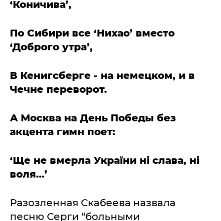
‘Коничива’,
По Сибири все ‘Нихао’ вместо
‘Доброго утра’,
В Кенигсберге - на немецком, и в
Чечне переворот.
А Москва на День Победы без
акцента гимн поет:
‘Ще не вмерла України ні слава, ні
воля…’
Разозленная Скабеева назвала
песню Серги “больными