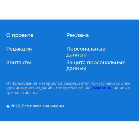
О проекте
Реклама
Редакция
Персональные
данные
Контакты
Защита персональных
данных
Использование материалов разрешается при условии ссылки
(для интернет-изданий - гиперссылки) на "
Диалог.ua
" не ниже
третьего абзаца.
� 2026,
Все права защищены.