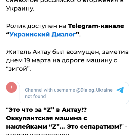
символом российского вторжения в
Украину.
Ролик доступен на
Telegram-канале
“
Украинский Диалог
”
.
Житель Актау был возмущен, заметив
днем 19 марта на дороге машину с
“зигой”.
“
Это что за “Z” в Актау!?
Оккупантская машина с
наклейками “Z”... Это сепаратизм!
” -