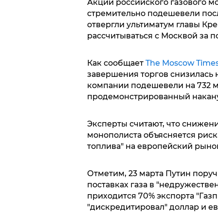
Акции российского газового м
стремительно подешевели посл
отвергли ультиматум главы Кр
рассчитываться с Москвой за по
Как сообщает
The Moscow Time
завершения торгов снизилась н
компании подешевели на 732 мл
продемонстрированный накан
Эксперты считают, что снижен
монополиста объясняется риск
топлива" на европейский рыно
Отметим, 23 марта Путин поруч
поставках газа в "недружествен
приходится 70% экспорта "Газпр
"дискредитировал" доллар и е