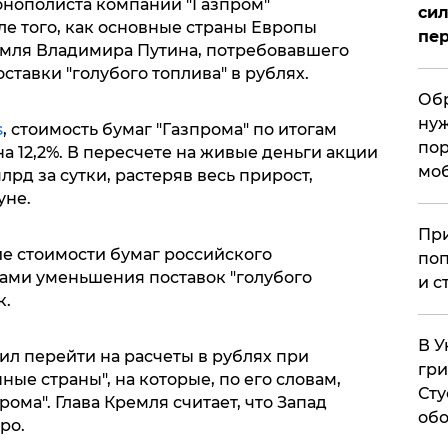
онополиста компании "Газпром"
сил
е того, как основные страны Европы
пер
емля Владимира Путина, потребовавшего
ставки "голубого топлива" в рублях.
Обр
нуж
s
, стоимость бумаг "Газпрома" по итогам
пор
а 12,2%. В пересчете на живые деньги акции
мо
рд за сутки, растеряв весь прирост,
уне.
При
ие стоимости бумаг российского
поп
ами уменьшения поставок "голубого
и с
к.
В У
ил перейти на расчеты в рублях при
гри
ные страны", на которые, по его словам,
Сту
ома". Глава Кремля считает, что Запад
обо
вро.