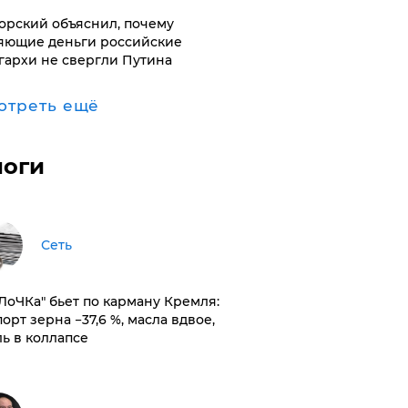
орский объяснил, почему
яющие деньги российские
гархи не свергли Путина
отреть ещё
логи
Сеть
оЛоЧКа" бьет по карману Кремля:
орт зерна −37,6 %, масла вдвое,
ль в коллапсе