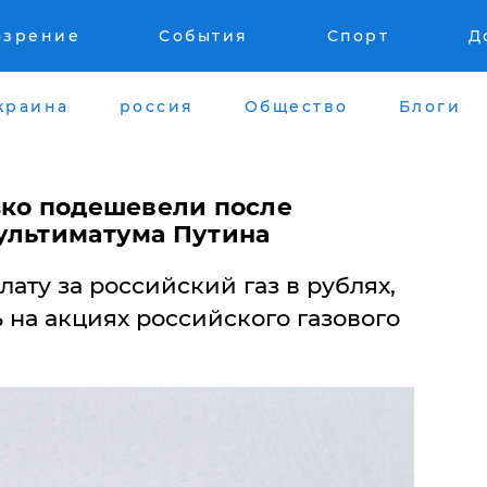
озрение
События
Спорт
Д
краина
россия
Общество
Блоги
зко подешевели после
ультиматума Путина
ату за российский газ в рублях,
ь на акциях российского газового