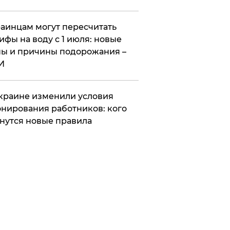
аинцам могут пересчитать
ифы на воду с 1 июля: новые
ы и причины подорожания –
И
краине изменили условия
нирования работников: кого
нутся новые правила