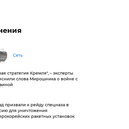
нения
Сеть
вая стратегия Кремля", – эксперты
яснили слова Мирошника о войне с
аиной
ад призвали к рейду спецназа в
сию для уничтожения
ерокорейских ракетных установок