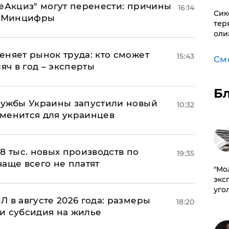
"еАкциз" могут перенести: причины
16:14
Сик
т Минцифры
тер
оли
еняет рынок труда: кто сможет
15:43
См
яч в год – эксперты
Б
лужбы Украины запустили новый
10:32
менится для украинцев
8 тыс. новых производств по
19:35
 чаще всего не платят
​"М
эксп
уго
 в августе 2026 года: размеры
18:20
и субсидия на жилье