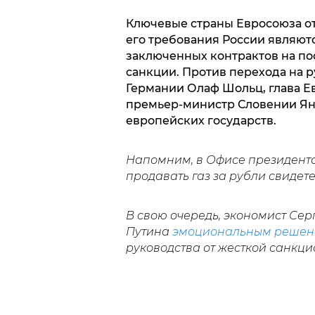
Ключевые страны Евросоюза от
его требования России являю
заключенных контрактов на по
санкции. Против перехода на р
Германии Олаф Шольц, глава Е
премьер-министр Словении Яне
европейских государств.
Напомним, в Офисе президент
продавать газ за рубли свидет
В свою очередь, экономист Сер
Путина
эмоциональным реше
руководства от жесткой санкц