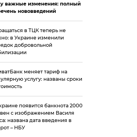
у важные изменения: полный
ечень нововведений
ащаться в ТЦК теперь не
но: в Украине изменили
ядок добровольной
билизации
ватБанк меняет тариф на
улярную услугу: названы сроки
тоимость
краине появится банкнота 2000
вен с изображением Василя
са: названа дата введения в
рот – НБУ