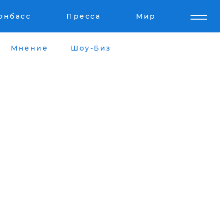
онбасс
Пресса
Мир
Мнение
Шоу-Биз