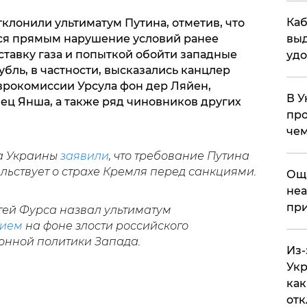
Каб
клонили ультиматум Путина, отметив, что
тся прямым нарушение условий ранее
выд
ставку газа и попыткой обойти западные
удо
убль, в частности, высказались канцлер
врокомиссии Урсула фон дер Ляйен,
В У
ц Янша, а также ряд чиновников других
про
чем
а Украины
заявили
, что требование Путина
ельствует о страхе Кремля перед санкциями.
​Ощ
неа
при
гей Фурса назвал ультиматум
нием
на фоне злости российского
ионной политики Запада.
Из-
Укр
как
отк