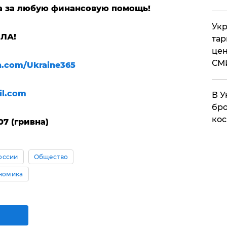
а за любую финансовую помощь!
Укр
ИЛА!
тар
цен
СМ
n.com/Ukraine365
il.com
В У
бро
кос
07 (гривна)
оссии
Общество
номика