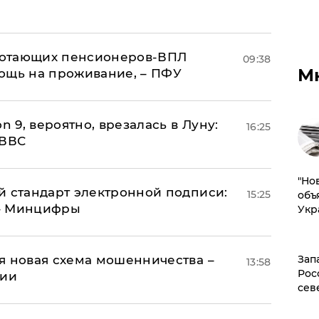
аботающих пенсионеров-ВПЛ
09:38
М
ощь на проживание, – ПФУ
n 9, вероятно, врезалась в Луну:
16:25
 ВВС
"Но
й стандарт электронной подписи:
15:25
объ
 – Минцифры
Укр
я новая схема мошенничества –
Зап
13:58
Рос
ции
сев