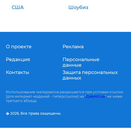
США
Шоубиз
О проекте
Реклама
Редакция
Персональные
данные
Контакты
Защита персональных
данных
Использование материалов разрешается при условии ссылки
(для интернет-изданий - гиперссылки) на "
Диалог.ua
" не ниже
третьего абзаца.
� 2026,
Все права защищены.