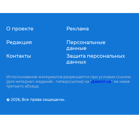
О проекте
Реклама
Редакция
Персональные
данные
Контакты
Защита персональных
данных
Использование материалов разрешается при условии ссылки
(для интернет-изданий - гиперссылки) на "
Диалог.ua
" не ниже
третьего абзаца.
� 2026,
Все права защищены.