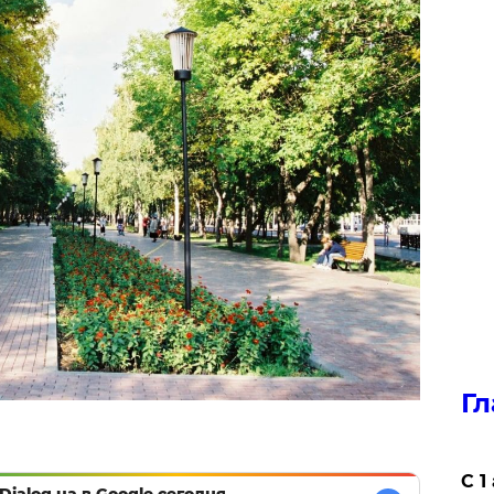
Гл
С 1
Dialog.ua в Google сегодня,