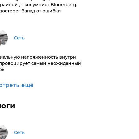
краиной", – колумнист Bloomberg
достерег Запад от ошибки
Сеть
иальную напряженность внутри
провоцирует самый неожиданный
ок
отреть ещё
логи
Сеть