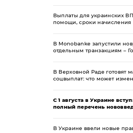
Выплаты для украинских ВПЛ
помощи, сроки начисления 
В Мonobankе запустили но
отдельным транзакциям – Г
В Верховной Раде готовят 
соцвыплат: что может изме
С 1 августа в Украине вст
полный перечень нововве
В Украине ввели новые прав