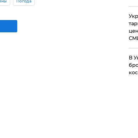
ины
Погода
Укр
тар
цен
СМ
В У
бро
кос