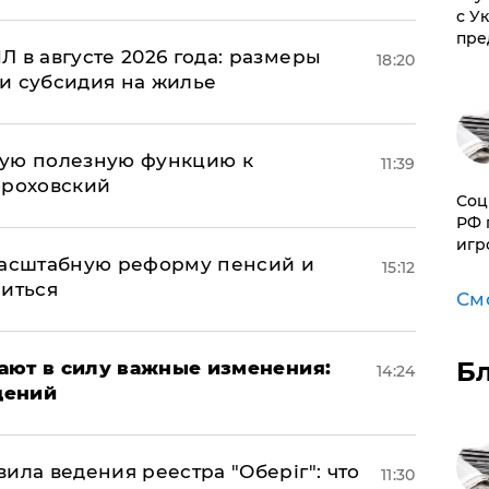
с У
пре
 в августе 2026 года: размеры
18:20
и субсидия на жилье
вую полезную функцию к
11:39
ороховский
Соц
РФ 
игр
масштабную реформу пенсий и
15:12
ниться
См
Б
упают в силу важные изменения:
14:24
дений
ила ведения реестра "Оберіг": что
11:30