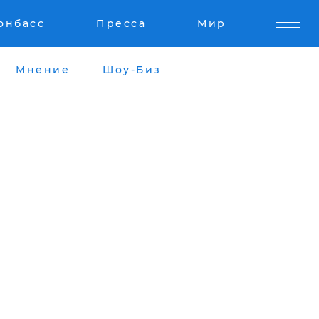
онбасс
Пресса
Мир
Мнение
Шоу-Биз