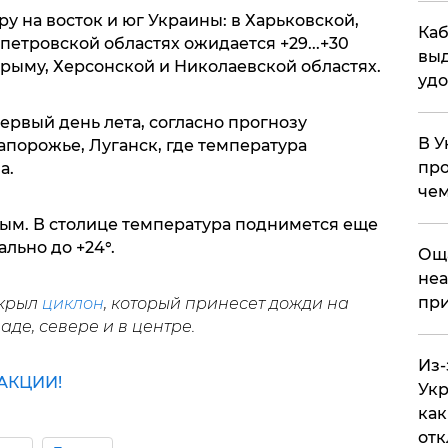
у на восток и юг Украины: в Харьковской,
Каб
етровской областях ожидается +29...+30
выд
 Крыму, Херсонской и Николаевской областях.
удо
рвый день лета, согласно прогнозу
В У
Запорожье, Луганск, где температура
про
а.
чем
лым. В столице температура поднимется еще
льно до +24°.
​Ощ
неа
при
акрыл
циклон
, который принесет дожди на
де, севере и в центре.
Из-
АКЦИИ!
Укр
как
отк