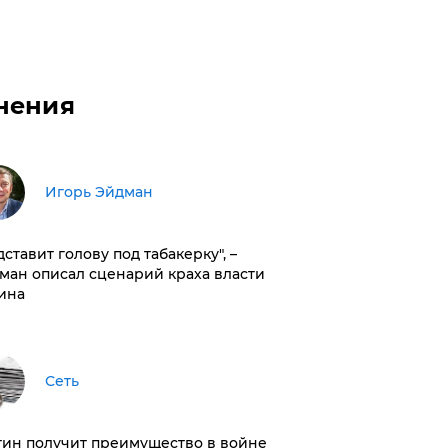
нения
Игорь Эйдман
дставит голову под табакерку", –
ман описал сценарий краха власти
ина
Сеть
тин получит преимущество в войне