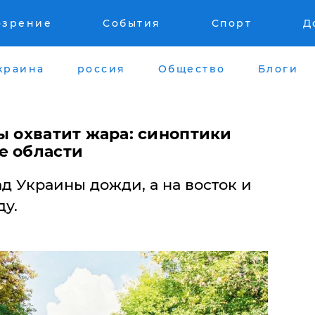
озрение
События
Спорт
Д
краина
россия
Общество
Блоги
ы охватит жара: синоптики
е области
ад Украины дожди, а на восток и
ду.