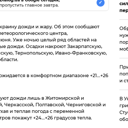
✓
сил
пропустить главное завтра.
пер
Украину дожди и жару. Об этом сообщают
Обр
етеорологического центра,
нуж
июня. Уже ночью целый ряд областей на
пор
ые дожди. Осадки накроют Закарпатскую,
мо
скую, Тернопольскую, Ивано-Франковскую,
бласти.
При
поп
ожидается в комфортном диапазоне +21...+26
и с
руют дожди лишь в Житомирской и
В У
, Черкасской, Полтавской, Черниговской и
гри
хая и теплая погода с переменной
Сту
ов покажут +24...+26 градусов тепла.
обо