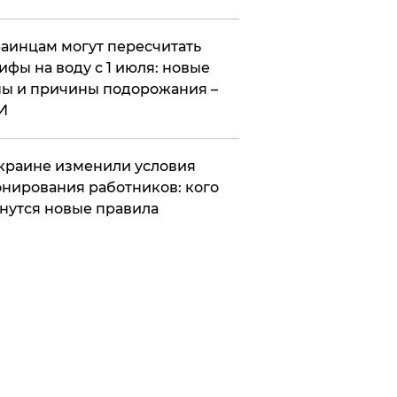
аинцам могут пересчитать
ифы на воду с 1 июля: новые
ы и причины подорожания –
И
краине изменили условия
нирования работников: кого
нутся новые правила