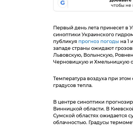
G
чтобы не 
Первый день лета принесет в 
синоптики Украинского гидром
публикуя
прогноз погоды
на 1 
западе страны ожидают грозов
Львовскую, Волынскую, Ровнен
Черновицкую и Хмельницкую о
Температура воздуха при этом 
градусов тепла.
В центре синоптики прогнози
Винницкой области. В Киевской
Сумской областях ожидается су
облачностью. Градусы термометр