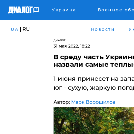
Украина
Военное об
| RU
UA
Новости
У
ДИАЛОГ
31 мая 2022, 18:22
В среду часть Украин
назвали самые теплы
1 июня принесет на зап
юг - сухую, жаркую пого
Автор:
Марк Ворошилов