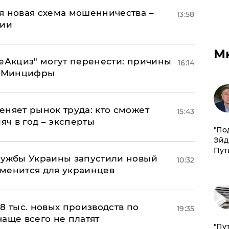
я новая схема мошенничества –
13:58
ции
М
"еАкциз" могут перенести: причины
16:14
т Минцифры
еняет рынок труда: кто сможет
15:43
яч в год – эксперты
​"По
Эйд
Пут
лужбы Украины запустили новый
10:32
менится для украинцев
8 тыс. новых производств по
19:35
 чаще всего не платят
"Пу