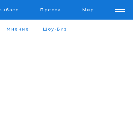
онбасс
Пресса
Мир
Мнение
Шоу-Биз