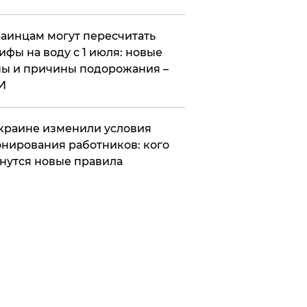
аинцам могут пересчитать
ифы на воду с 1 июля: новые
ы и причины подорожания –
И
краине изменили условия
нирования работников: кого
нутся новые правила