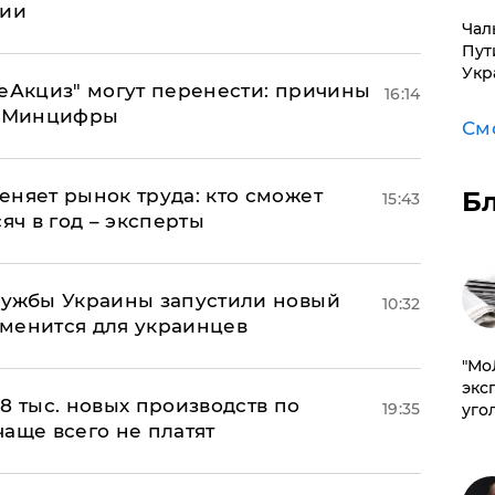
ции
Чал
Пут
Укр
"еАкциз" могут перенести: причины
16:14
т Минцифры
См
еняет рынок труда: кто сможет
Б
15:43
яч в год – эксперты
лужбы Украины запустили новый
10:32
менится для украинцев
​"М
эксп
8 тыс. новых производств по
19:35
уго
 чаще всего не платят