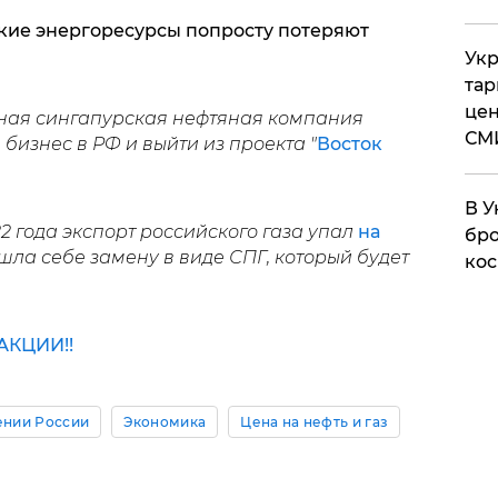
кие энергоресурсы попросту потеряют
Укр
тар
цен
тная сингапурская нефтяная компания
СМ
 бизнес в РФ и выйти из проекта "
Восток
В У
2 года экспорт российского газа упал
на
бро
шла себе замену в виде СПГ, который будет
кос
КЦИИ!!
ении России
Экономика
Цена на нефть и газ