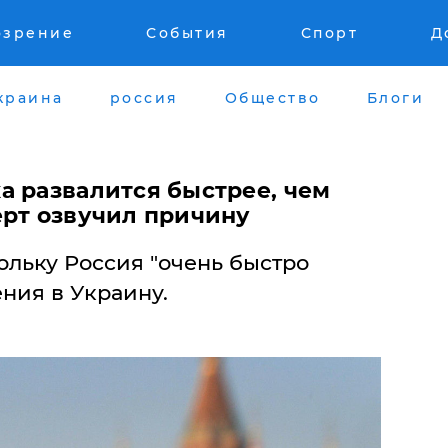
озрение
События
Спорт
Д
краина
россия
Общество
Блоги
а развалится быстрее, чем
ерт озвучил причину
ольку Россия "очень быстро
ения в Украину.