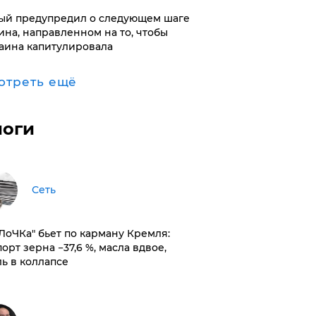
ый предупредил о следующем шаге
ина, направленном на то, чтобы
аина капитулировала
отреть ещё
логи
Сеть
оЛоЧКа" бьет по карману Кремля:
орт зерна −37,6 %, масла вдвое,
ль в коллапсе