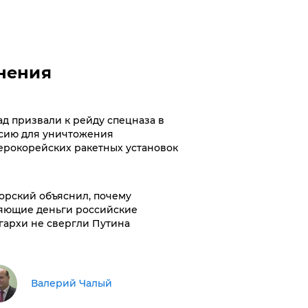
нения
ад призвали к рейду спецназа в
сию для уничтожения
ерокорейских ракетных установок
орский объяснил, почему
яющие деньги российские
гархи не свергли Путина
Валерий Чалый