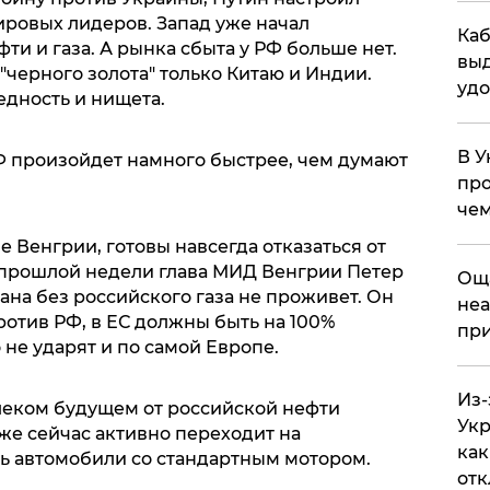
ировых лидеров. Запад уже начал
Каб
ти и газа. А рынка сбыта у РФ больше нет.
выд
"черного золота" только Китаю и Индии.
удо
едность и нищета.
В У
РФ произойдет намного быстрее, чем думают
про
чем
е Венгрии, готовы навсегда отказаться от
е прошлой недели глава МИД Венгрии Петер
​Ощ
рана без российского газа не проживет. Он
неа
ротив РФ, в ЕС должны быть на 100%
при
 не ударят и по самой Европе.
Из-
алеком будущем от российской нефти
Укр
же сейчас активно переходит на
как
ть автомобили со стандартным мотором.
отк