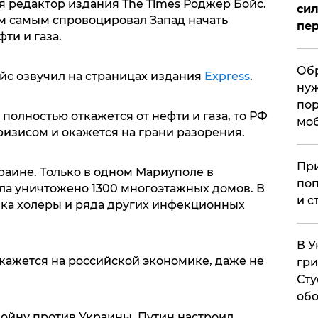
 редактор издания The Times Роджер Бойс.
сил
ем самым спровоцировал Запад начать
пер
ти и газа.
Обр
ойс озвучил на страницах издания
Еxpress
.
нуж
пор
 полностью откажется от нефти и газа, то РФ
мо
ризисом и окажется на грани разорения.
При
краине. Только в одном Мариуполе в
поп
ела уничтожено 1300 многоэтажных домов. В
и с
ка холеры и ряда других инфекционных
В У
кажется на российской экономике, даже не
гри
Сту
обо
 войну против Украины, Путин настроил