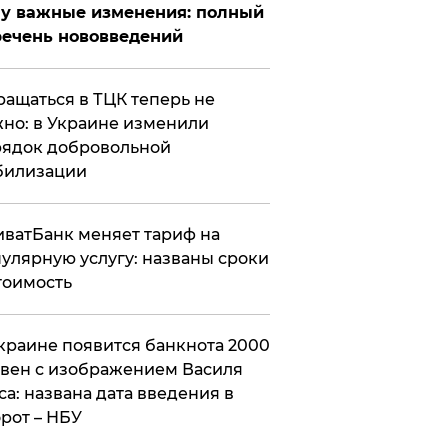
у важные изменения: полный
ечень нововведений
ащаться в ТЦК теперь не
но: в Украине изменили
ядок добровольной
билизации
ватБанк меняет тариф на
улярную услугу: названы сроки
тоимость
краине появится банкнота 2000
вен с изображением Василя
са: названа дата введения в
рот – НБУ