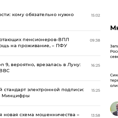
сти: кому обязательно нужно
15:02
М
аботающих пенсионеров-ВПЛ
09:38
ощь на проживание, – ПФУ
Зап
Рос
сев
n 9, вероятно, врезалась в Луну:
16:25
 ВВС
Сик
тер
оли
й стандарт электронной подписи:
15:25
 – Минцифры
я новая схема мошенничества –
13:58