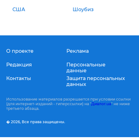
США
Шоубиз
О проекте
Реклама
Редакция
Персональные
данные
Контакты
Защита персональных
данных
Использование материалов разрешается при условии ссылки
(для интернет-изданий - гиперссылки) на "
Диалог.ua
" не ниже
третьего абзаца.
� 2026,
Все права защищены.