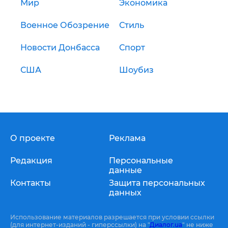
Мир
Экономика
Военное Обозрение
Стиль
Новости Донбасса
Спорт
США
Шоубиз
О проекте
Реклама
Редакция
Персональные
данные
Контакты
Защита персональных
данных
Использование материалов разрешается при условии ссылки
(для интернет-изданий - гиперссылки) на "
Диалог.ua
" не ниже