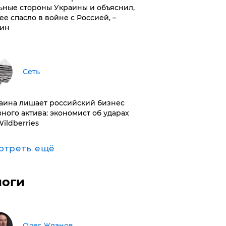
ьные стороны Украины и объяснил,
 ее спасло в войне с Россией, –
ин
Сеть
раина лишает российский бизнес
вного актива: экономист об ударах
Wildberries
отреть ещё
логи
Олег Жданов