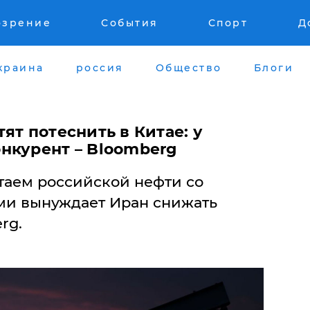
озрение
События
Спорт
Д
краина
россия
Общество
Блоги
ят потеснить в Китае: у
нкурент – Bloomberg
таем российской нефти со
ми вынуждает Иран снижать
rg.