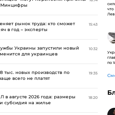
16:14
сил
т Минцифры
что
Лев
еняет рынок труда: кто сможет
15:43
яч в год – эксперты
лужбы Украины запустили новый
10:32
​Ук
менится для украинцев
гла
по 
8 тыс. новых производств по
19:35
См
 чаще всего не платят
Б
 в августе 2026 года: размеры
18:20
и субсидия на жилье