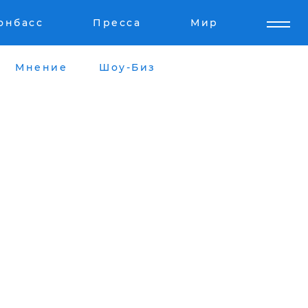
онбасс
Пресса
Мир
Мнение
Шоу-Биз