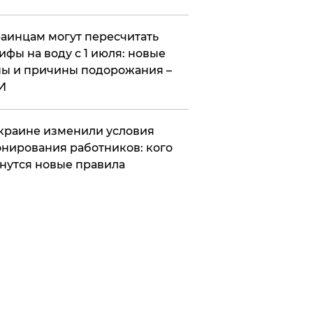
аинцам могут пересчитать
ифы на воду с 1 июля: новые
ы и причины подорожания –
И
краине изменили условия
нирования работников: кого
нутся новые правила