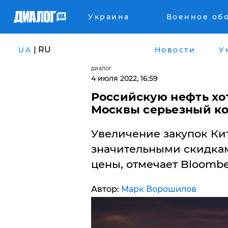
Украина
Военное об
| RU
UA
Новости
У
ДИАЛОГ
4 июля 2022, 16:59
Российскую нефть хот
Москвы серьезный ко
Увеличение закупок Ки
значительными скидка
цены, отмечает Bloombe
Автор:
Марк Ворошилов