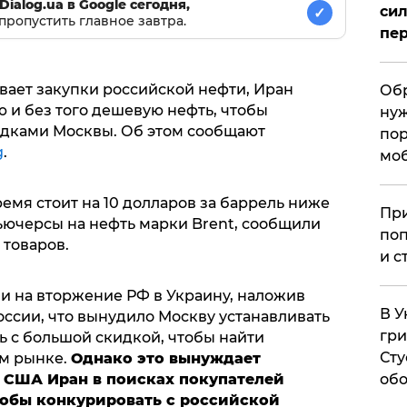
Dialog.ua в Google сегодня,
сил
✓
пропустить главное завтра.
пер
вает закупки российской нефти, Иран
Обр
 и без того дешевую нефть, чтобы
нуж
идками Москвы. Об этом сообщают
пор
g
.
мо
емя стоит на 10 долларов за баррель ниже
При
ьючерсы на нефть марки Brent, сообщили
поп
товаров.
и с
и на вторжение РФ в Украину, наложив
В У
оссии, что вынудило Москву устанавливать
гри
ь с большой скидкой, чтобы найти
Сту
м рынке.
Однако это вынуждает
 США Иран в поисках покупателей
обо
тобы конкурировать с российской