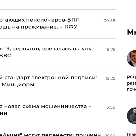
аботающих пенсионеров-ВПЛ
09:38
ощь на проживание, – ПФУ
М
n 9, вероятно, врезалась в Луну:
16:25
 ВВС
й стандарт электронной подписи:
РФ 
15:25
раз
 – Минцифры
поч
я новая схема мошенничества –
13:58
ции
Гла
"еАкциз" могут перенести: причины