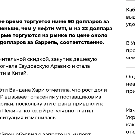
Каб
выд
е время торгуется ниже 90 долларов за
удо
меньше, чем у нефти WTI, и на 22 доллара
торые торгуются на рынке по цене около
1 долларов за баррель, соответственно.
В У
про
чем
ачительной скидкой, закупив дешевую
богнала Саудовскую Аравию и стала
и в Китай.
​Ощ
неа
фти Вандана Хари отметила, что рост доли
при
Р вызывает опасения у поставщиков из
рики, поскольку эти страны привыкли к
Из-
ы Пекина, который регулярно платил
Укр
 ситуация изменилась.
как
отк
йден объявил о запрете на импорт