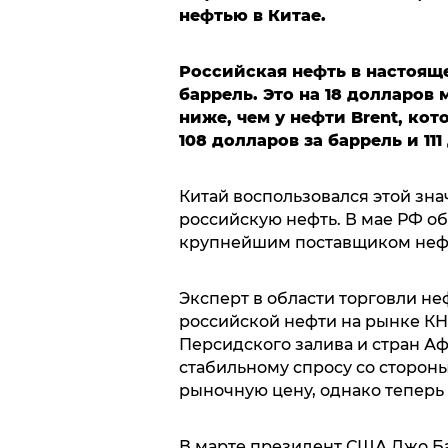
нефтью в Китае.
Российская нефть в настояще
баррель. Это на 18 долларов 
ниже, чем у нефти Brent, ко
108 долларов за баррель и 11
Китай воспользовался этой зн
российскую нефть. В мае РФ о
крупнейшим поставщиком нефт
Эксперт в области торговли не
российской нефти на рынке КН
Персидского залива и стран Аф
стабильному спросу со сторон
рыночную цену, однако теперь
В марте президент США Джо Ба