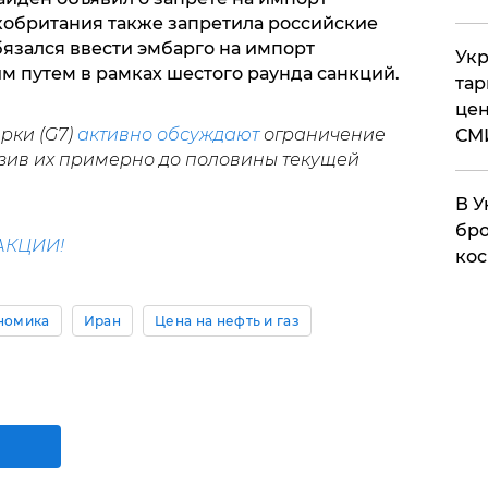
икобритания также запретила российские
бязался ввести эмбарго на импорт
Укр
м путем в рамках шестого раунда санкций.
тар
цен
рки (G7)
активно обсуждают
ограничение
СМ
изив их примерно до половины текущей
В У
бро
АКЦИИ!
кос
номика
Иран
Цена на нефть и газ