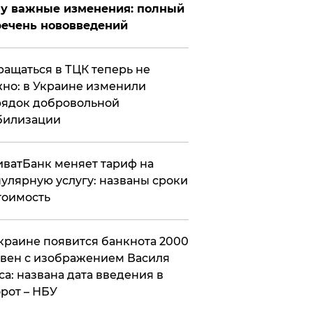
у важные изменения: полный
ечень нововведений
ащаться в ТЦК теперь не
но: в Украине изменили
ядок добровольной
билизации
ватБанк меняет тариф на
улярную услугу: названы сроки
тоимость
краине появится банкнота 2000
вен с изображением Василя
са: названа дата введения в
рот – НБУ