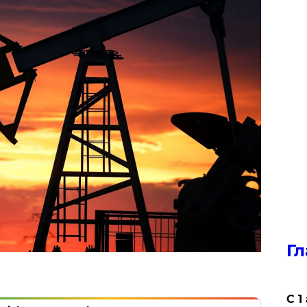
Гл
С 1