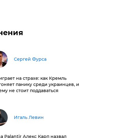
нения
Сергей Фурса
играет на страхе: как Кремль
гоняет панику среди украинцев, и
ему не стоит поддаваться
Игаль Левин
ва Palantir Алекс Карп назвал