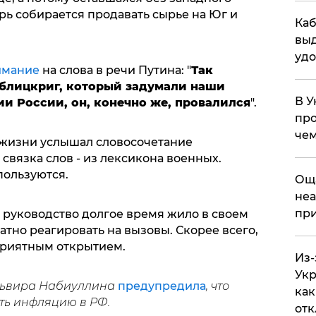
рь собирается продавать сырье на Юг и
Каб
выд
удо
имание
на слова в речи Путина: "
Так
блицкриг, который задумали наши
В У
и России, он, конечно же, провалился
".
про
чем
 жизни услышал словосочетание
связка слов - из лексикона военных.
пользуются.
​Ощ
неа
при
е руководство долгое время жило в своем
атно реагировать на вызовы. Скорее всего,
еприятным открытием.
Из-
Укр
львира Набиуллина
предупредила
, что
как
ть инфляцию в РФ.
отк