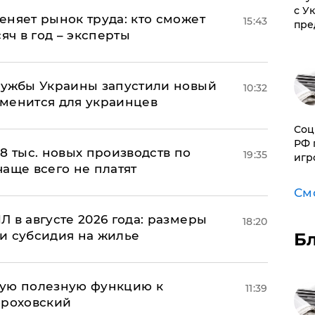
с У
еняет рынок труда: кто сможет
15:43
пре
яч в год – эксперты
лужбы Украины запустили новый
10:32
менится для украинцев
Соц
РФ 
8 тыс. новых производств по
19:35
игр
 чаще всего не платят
См
 в августе 2026 года: размеры
18:20
и субсидия на жилье
Б
вую полезную функцию к
11:39
ороховский