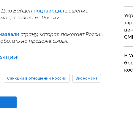
А Джо Байден
подтвердил
решение
Укр
мпорт золота из России.
тар
цен
назвали
страну, которая помогает России
СМ
аботать на продаже сырья.
В У
АКЦИИ!
бро
кос
Санкции в отношении России
Экономика