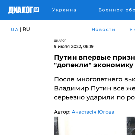
Украина
Военное об
| RU
UA
Новости
У
ДИАЛОГ
9 июля 2022, 08:19
Путин впервые призн
"допекли" экономику
​После многолетнего в
Владимир Путин все же
серьезно ударили по р
Автор:
Анастасія Югова