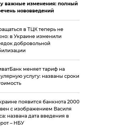
у важные изменения: полный
ечень нововведений
ащаться в ТЦК теперь не
но: в Украине изменили
ядок добровольной
билизации
ватБанк меняет тариф на
улярную услугу: названы сроки
тоимость
краине появится банкнота 2000
вен с изображением Василя
са: названа дата введения в
рот – НБУ