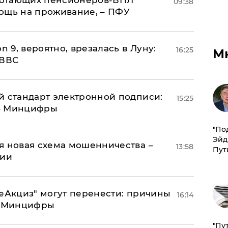
аботающих пенсионеров-ВПЛ
09:38
ощь на проживание, – ПФУ
n 9, вероятно, врезалась в Луну:
16:25
М
 ВВС
й стандарт электронной подписи:
15:25
 – Минцифры
​"По
Эйд
я новая схема мошенничества –
13:58
Пут
ции
"еАкциз" могут перенести: причины
16:14
т Минцифры
"Пу