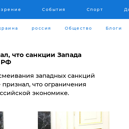
озрение
События
Спорт
Д
краина
россия
Общество
Блоги
ал, что санкции Запада
 РФ
ысмеивания западных санкций
 признал, что ограничения
оссийской экономике.