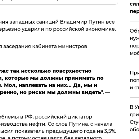
сил
пер
ния западных санкций Владимир Путин все
серьезно ударили по российской экономике.
Обр
нуж
пор
я заседания кабинета министров
мо
уже так несколько поверхностно
При
м, которые мы должны принимать по
поп
Мол, наплевать на них... Да, мы и
и с
еренно, но риски мы должны видеть
", —
В У
гри
облемы в РФ, российский диктатор
Сту
изводства нефти. Со слов Путина, с начала
обо
ысил показатель предыдущего года на 3,5%.
е, а потому оставшаяся без западного