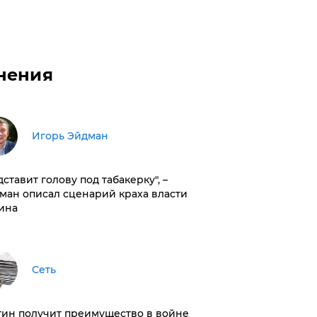
нения
Игорь Эйдман
дставит голову под табакерку", –
ман описал сценарий краха власти
ина
Сеть
тин получит преимущество в войне