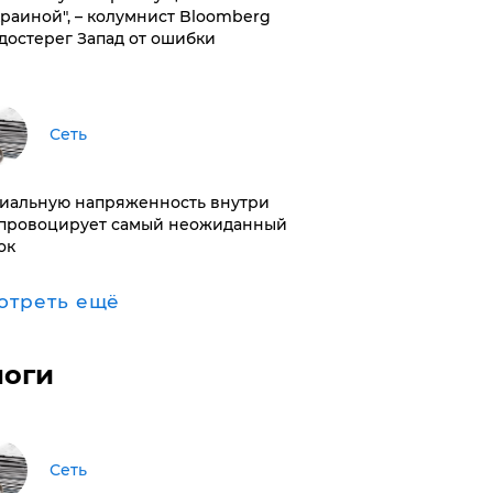
краиной", – колумнист Bloomberg
достерег Запад от ошибки
Сеть
иальную напряженность внутри
провоцирует самый неожиданный
ок
отреть ещё
логи
Сеть