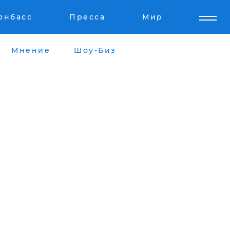
онбасс
Пресса
Мир
Мнение
Шоу-Биз