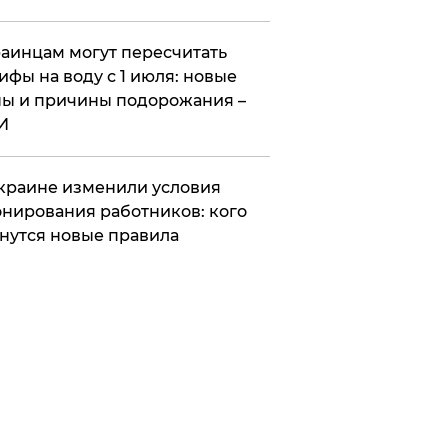
аинцам могут пересчитать
ифы на воду с 1 июля: новые
ы и причины подорожания –
И
краине изменили условия
нирования работников: кого
нутся новые правила