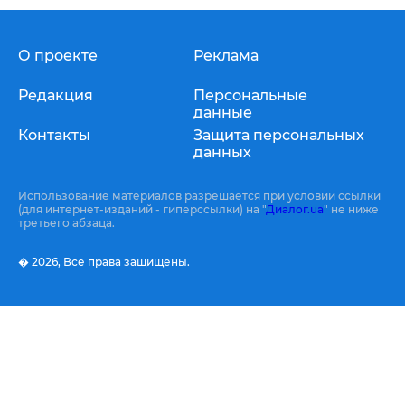
О проекте
Реклама
Редакция
Персональные
данные
Контакты
Защита персональных
данных
Использование материалов разрешается при условии ссылки
(для интернет-изданий - гиперссылки) на "
Диалог.ua
" не ниже
третьего абзаца.
� 2026,
Все права защищены.