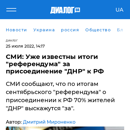
UA
Новости
Украина
россия
Общество
Блог
ДИАЛОГ
25 июля 2022, 14:17
​СМИ: Уже известны итоги
"референдума" за
присоединение "ДНР" к РФ
СМИ сообщают, что по итогам
сентябрьского "референдума" о
присоединении к РФ 70% жителей
"ДНР" выскажутся "за".
Автор:
Дмитрий Мироненко