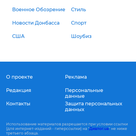
Военное Обозрение
Стиль
Новости Донбасса
Спорт
США
Шоубиз
О проекте
Реклама
Редакция
Персональные
данные
Контакты
Защита персональных
данных
Использование материалов разрешается при условии ссылки
(для интернет-изданий - гиперссылки) на "
Диалог.ua
" не ниже
третьего абзаца.