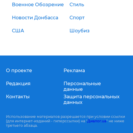
Военное Обозрение
Стиль
Новости Донбасса
Спорт
США
Шоубиз
О проекте
Реклама
Редакция
Персональные
данные
Контакты
Защита персональных
данных
Использование материалов разрешается при условии ссылки
(для интернет-изданий - гиперссылки) на "
Диалог.ua
" не ниже
третьего абзаца.