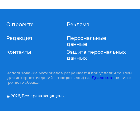
О проекте
Реклама
Редакция
Персональные
данные
Контакты
Защита персональных
данных
Использование материалов разрешается при условии ссылки
(для интернет-изданий - гиперссылки) на "
Диалог.ua
" не ниже
третьего абзаца.
� 2026,
Все права защищены.