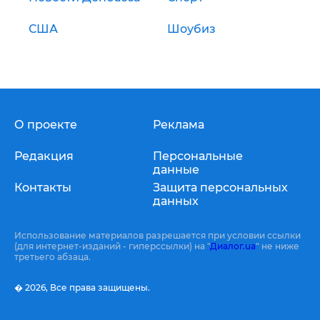
США
Шоубиз
О проекте
Реклама
Редакция
Персональные
данные
Контакты
Защита персональных
данных
Использование материалов разрешается при условии ссылки
(для интернет-изданий - гиперссылки) на "
Диалог.ua
" не ниже
третьего абзаца.
� 2026,
Все права защищены.