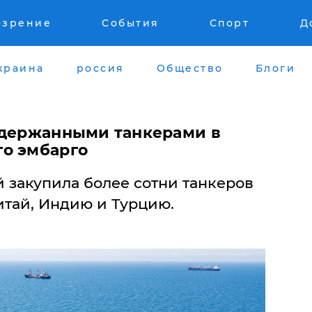
озрение
События
Спорт
Д
краина
россия
Общество
Блоги
одержанными танкерами в
о эмбарго
 закупила более сотни танкеров
итай, Индию и Турцию.