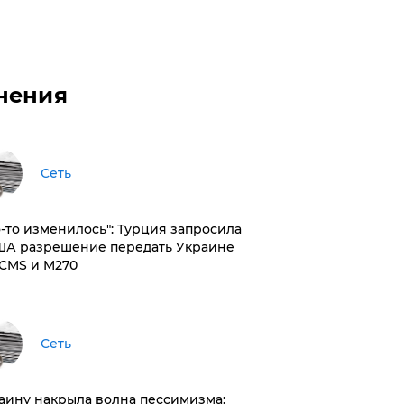
нения
Сеть
то-то изменилось": Турция запросила
ША разрешение передать Украине
CMS и M270
Сеть
раину накрыла волна пессимизма: