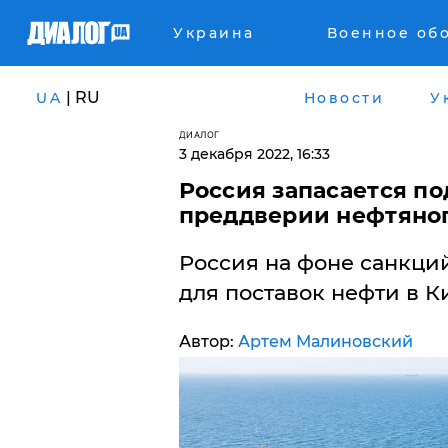
Украина
Военное об
| RU
UA
Новости
У
ДИАЛОГ
3 декабря 2022, 16:33
Россия запасается п
преддверии нефтяног
Россия на фоне санкций
для поставок нефти в К
Автор:
Артем Малиновский