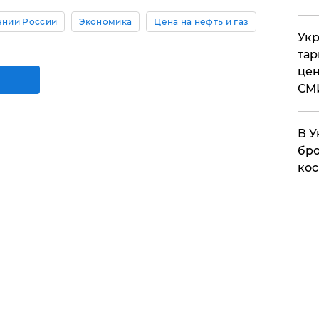
ении России
Экономика
Цена на нефть и газ
Укр
тар
цен
СМ
В У
бро
кос