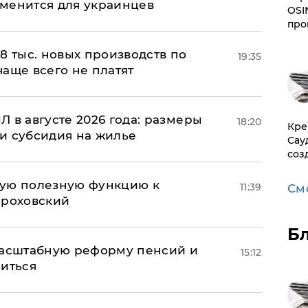
менится для украинцев
OSI
про
8 тыс. новых производств по
19:35
 чаще всего не платят
 в августе 2026 года: размеры
18:20
​Кр
и субсидия на жилье
Сау
соз
вую полезную функцию к
11:39
См
ороховский
Б
масштабную реформу пенсий и
15:12
ниться