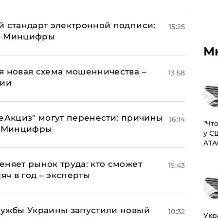
й стандарт электронной подписи:
15:25
 – Минцифры
М
я новая схема мошенничества –
13:58
ции
"еАкциз" могут перенести: причины
16:14
​"Ч
т Минцифры
у С
ATA
еняет рынок труда: кто сможет
15:43
яч в год – эксперты
лужбы Украины запустили новый
10:32
​Ук