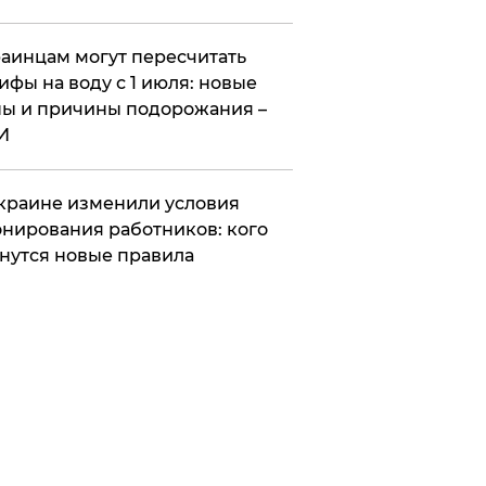
аинцам могут пересчитать
ифы на воду с 1 июля: новые
ы и причины подорожания –
И
краине изменили условия
нирования работников: кого
нутся новые правила