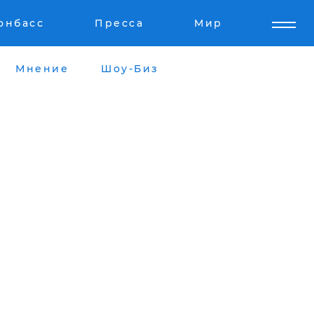
онбасс
Пресса
Мир
Мнение
Шоу-Биз