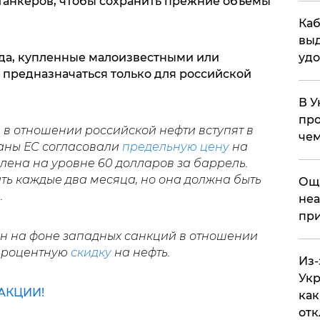
танкеров, чтобы сохранить прежние объемы
Каб
выд
уда, купленные малоизвестными или
удо
предназначаться только для российской
В У
про
в отношении российской нефти вступят в
чем
раны ЕС согласовали
предельную цену
на
влена на уровне 60 долларов за баррель.
ь каждые два месяца, но она должна быть
​Ощ
.
неа
при
ан на фоне западных санкций в отношении
-процентную
скидку
на нефть.
Из-
Укр
АКЦИИ!
как
отк