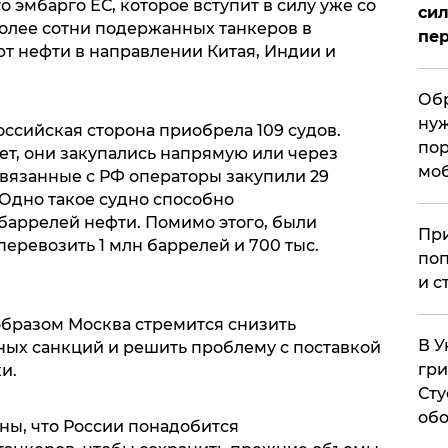
 эмбарго ЕС, которое вступит в силу уже со
сил
олее сотни подержанных танкеров в
пер
т нефти в направлении Китая, Индии и
Обр
нуж
российская сторона приобрела 109 судов.
пор
ет, они закупались напрямую или через
мо
 связанные с РФ операторы закупили 29
 Одно такое судно способно
 баррелей нефти. Помимо этого, были
При
еревозить 1 млн баррелей и 700 тыс.
поп
и с
образом Москва стремится снизить
В У
ных санкций и решить проблему с поставкой
гри
ки.
Сту
обо
ны, что России понадобится