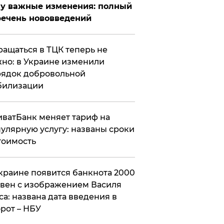
у важные изменения: полный
ечень нововведений
ащаться в ТЦК теперь не
но: в Украине изменили
ядок добровольной
билизации
ватБанк меняет тариф на
улярную услугу: названы сроки
тоимость
краине появится банкнота 2000
вен с изображением Василя
са: названа дата введения в
рот – НБУ