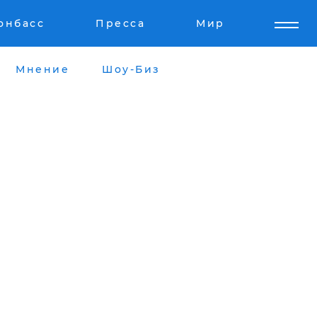
онбасс
Пресса
Мир
Мнение
Шоу-Биз