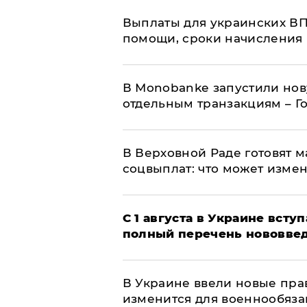
Выплаты для украинских ВПЛ
помощи, сроки начисления 
В Мonobankе запустили но
отдельным транзакциям – Г
В Верховной Раде готовят 
соцвыплат: что может изме
С 1 августа в Украине вст
полный перечень нововве
В Украине ввели новые прав
изменится для военнообяз