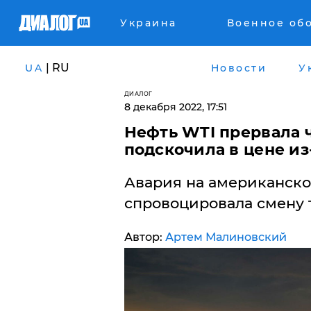
Украина
Военное об
| RU
UA
Новости
У
ДИАЛОГ
8 декабря 2022, 17:51
Нефть WTI прервала 
подскочила в цене из
Авария на американско
спровоцировала смену 
Автор:
Артем Малиновский