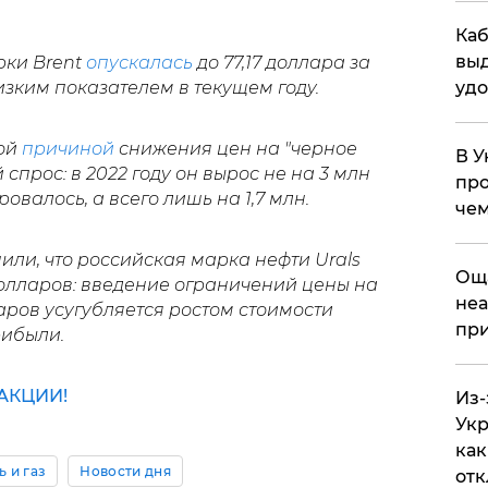
Каб
выд
рки Brent
опускалась
до 77,17 доллара за
изким показателем в текущем году.
удо
ной
причиной
снижения цен на "черное
В У
 спрос: в 2022 году он вырос не на 3 млн
про
ровалось, а всего лишь на 1,7 млн.
чем
ли, что российская марка нефти Urals
​Ощ
долларов: введение ограничений цены на
неа
аров усугубляется ростом стоимости
при
рибыли.
АКЦИИ!
Из-
Укр
как
ь и газ
Новости дня
отк