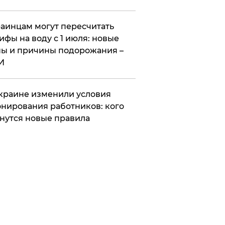
аинцам могут пересчитать
ифы на воду с 1 июля: новые
ы и причины подорожания –
И
краине изменили условия
нирования работников: кого
нутся новые правила