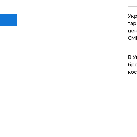
Укр
тар
цен
СМ
В У
бро
кос