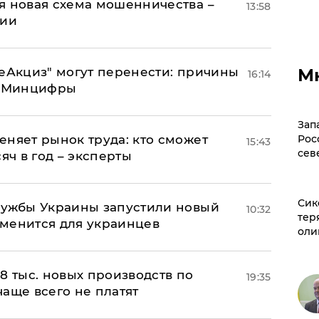
я новая схема мошенничества –
13:58
ции
"еАкциз" могут перенести: причины
М
16:14
т Минцифры
Зап
еняет рынок труда: кто сможет
Рос
15:43
сев
яч в год – эксперты
Сик
лужбы Украины запустили новый
10:32
тер
менится для украинцев
оли
8 тыс. новых производств по
19:35
 чаще всего не платят