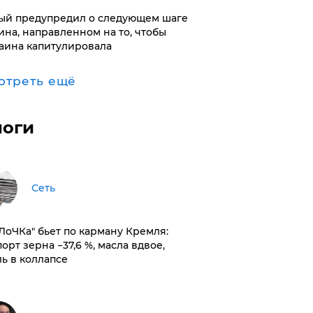
ый предупредил о следующем шаге
ина, направленном на то, чтобы
аина капитулировала
отреть ещё
логи
Сеть
оЛоЧКа" бьет по карману Кремля:
орт зерна −37,6 %, масла вдвое,
ль в коллапсе