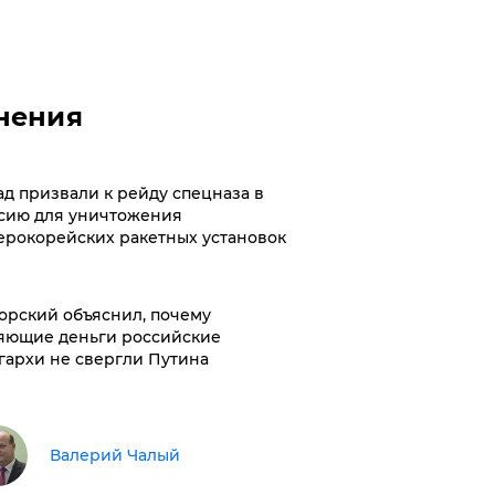
нения
ад призвали к рейду спецназа в
сию для уничтожения
ерокорейских ракетных установок
орский объяснил, почему
яющие деньги российские
гархи не свергли Путина
Валерий Чалый