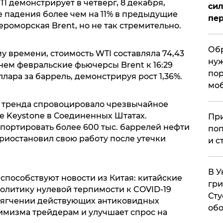
I демонстрирует в четверг, 8 декабря,
сил
е падения более чем на 11% в предыдущие
пер
ероморская Brent, но не так стремительно.
Обр
му времени, стоимость WTI составляла 74,43
нуж
нем февральские фьючерсы Brent к 16:29
пор
ллара за баррель, демонстрируя рост 1,36%.
мо
у тренда спровоцировало чрезвычайное
 Keystone в Соединенных Штатах.
При
портировать более 600 тыс. баррелей нефти
поп
риостановил свою работу после утечки
и с
В У
 способствуют новости из Китая: китайские
гри
олитику нулевой терпимости к COVID-19
Сту
смягчении действующих антиковидных
обо
тимизма трейдерам и улучшает спрос на