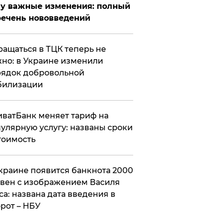
у важные изменения: полный
ечень нововведений
ащаться в ТЦК теперь не
но: в Украине изменили
ядок добровольной
билизации
ватБанк меняет тариф на
улярную услугу: названы сроки
тоимость
краине появится банкнота 2000
вен с изображением Василя
са: названа дата введения в
рот – НБУ