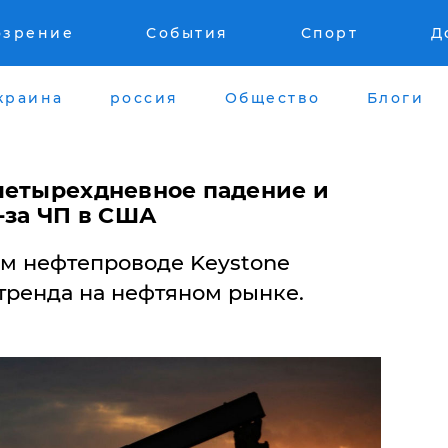
озрение
События
Спорт
Д
краина
россия
Общество
Блоги
четырехдневное падение и
-за ЧП в США
м нефтепроводе Keystone
тренда на нефтяном рынке.