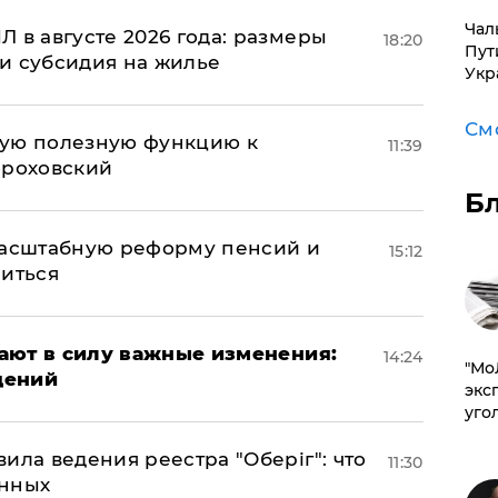
Чал
 в августе 2026 года: размеры
18:20
Пут
и субсидия на жилье
Укр
См
вую полезную функцию к
11:39
ороховский
Б
масштабную реформу пенсий и
15:12
ниться
упают в силу важные изменения:
14:24
​"М
дений
эксп
уго
ила ведения реестра "Оберіг": что
11:30
анных