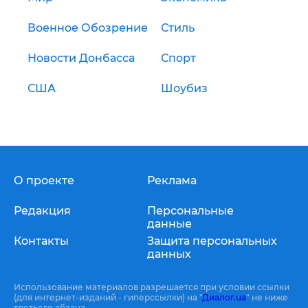
Военное Обозрение
Стиль
Новости Донбасса
Спорт
США
Шоубиз
О проекте
Реклама
Редакция
Персональные
данные
Контакты
Защита персональных
данных
Использование материалов разрешается при условии ссылки
(для интернет-изданий - гиперссылки) на "
Диалог.ua
" не ниже
третьего абзаца.