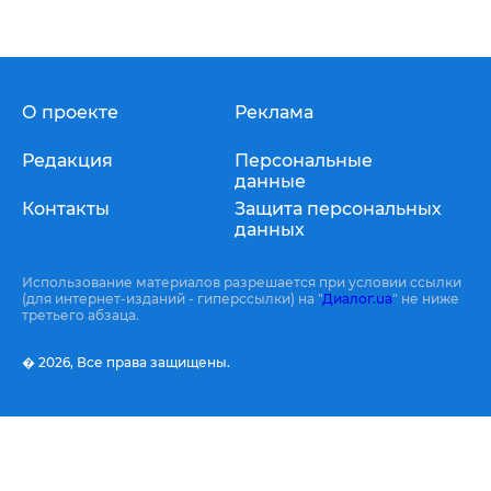
О проекте
Реклама
Редакция
Персональные
данные
Контакты
Защита персональных
данных
Использование материалов разрешается при условии ссылки
(для интернет-изданий - гиперссылки) на "
Диалог.ua
" не ниже
третьего абзаца.
� 2026,
Все права защищены.