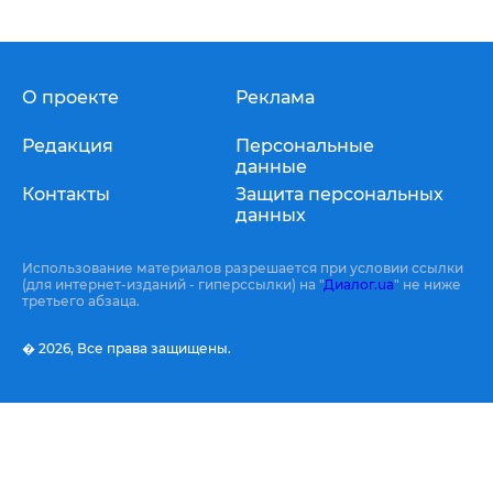
О проекте
Реклама
Редакция
Персональные
данные
Контакты
Защита персональных
данных
Использование материалов разрешается при условии ссылки
(для интернет-изданий - гиперссылки) на "
Диалог.ua
" не ниже
третьего абзаца.
� 2026,
Все права защищены.