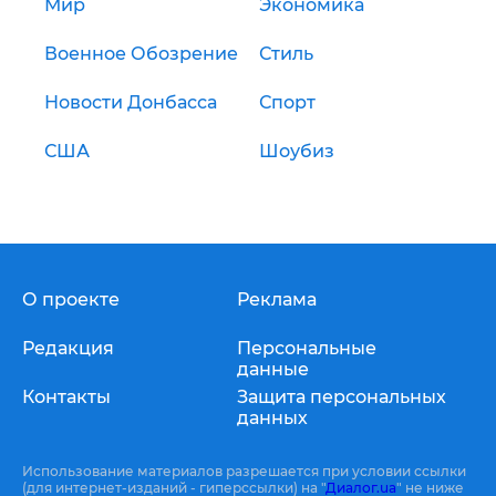
Мир
Экономика
Военное Обозрение
Стиль
Новости Донбасса
Спорт
США
Шоубиз
О проекте
Реклама
Редакция
Персональные
данные
Контакты
Защита персональных
данных
Использование материалов разрешается при условии ссылки
(для интернет-изданий - гиперссылки) на "
Диалог.ua
" не ниже