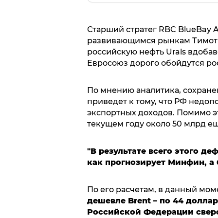
Старший стратег RBC BlueBay 
развивающимся рынкам Тимоти
российскую нефть Urals вдобав
Евросоюз дорого обойдутся ро
По мнению аналитика, сохране
приведет к тому, что РФ недоп
экспортных доходов. Помимо эт
текущем году около 50 млрд еще
"В результате всего этого д
как прогнозирует Минфин, а 
По его расчетам, в данный мом
дешевле Brent – по 44 долла
Российской Федерации сверс