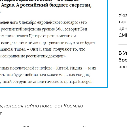
Укр
тар
цен
СМ
В У
бро
кос
у, которая тайно помогает Кремлю
у.