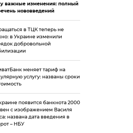
у важные изменения: полный
ечень нововведений
ащаться в ТЦК теперь не
но: в Украине изменили
ядок добровольной
билизации
ватБанк меняет тариф на
улярную услугу: названы сроки
тоимость
краине появится банкнота 2000
вен с изображением Василя
са: названа дата введения в
рот – НБУ