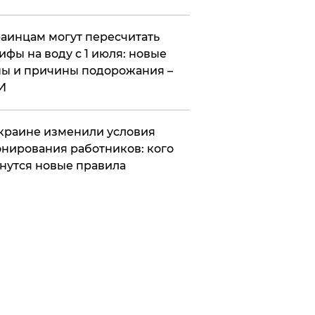
аинцам могут пересчитать
ифы на воду с 1 июля: новые
ы и причины подорожания –
И
краине изменили условия
нирования работников: кого
нутся новые правила