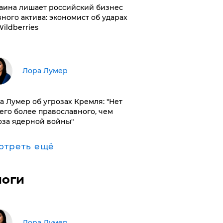
раина лишает российский бизнес
вного актива: экономист об ударах
Wildberries
​Лора Лумер
а Лумер об угрозах Кремля: "Нет
его более православного, чем
оза ядерной войны"
отреть ещё
логи
​Лора Лумер