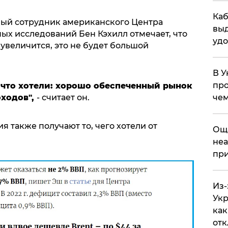
Каб
ный сотрудник американского Центра
выд
ых исследований Бен Кэхилл отмечает, что
удо
увеличится, это не будет большой
В У
про
 что хотели: хорошо обеспеченный рынок
ходов",
- считает он.
чем
я также получают то, чего хотели от
​Ощ
неа
при
Из-
Укр
как
отк