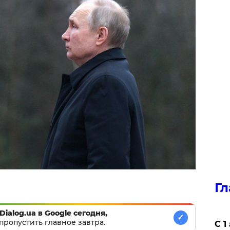
Гл
Dialog.ua в Google сегодня,
✓
пропустить главное завтра.
С 1