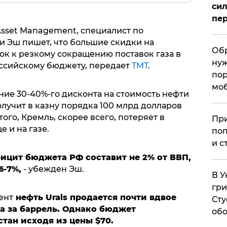
сил
пер
Asset Management, специалист по
 Эш пишет, что большие скидки на
Обр
ок к резкому сокращению поставок газа в
нуж
ссийскому бюджету, передает
TMT
.
пор
мо
ние 30-40%-го дисконта на стоимость нефти
олучит в казну порядка 100 млрд долларов
ого, Кремль, скорее всего, потеряет в
При
 и на газе.
поп
и с
ефицит бюджета РФ составит не 2% от ВВП,
6-7%,
- убежден Эш.
В У
гри
ент
нефть Urals продается почти вдвое
Сту
ра за баррель. Однако бюджет
обо
тан исходя из цены $70.