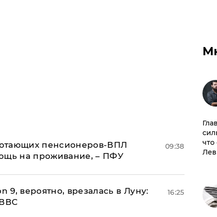
М
Гла
сил
что
аботающих пенсионеров-ВПЛ
09:38
Лев
ощь на проживание, – ПФУ
n 9, вероятно, врезалась в Луну:
16:25
 ВВС