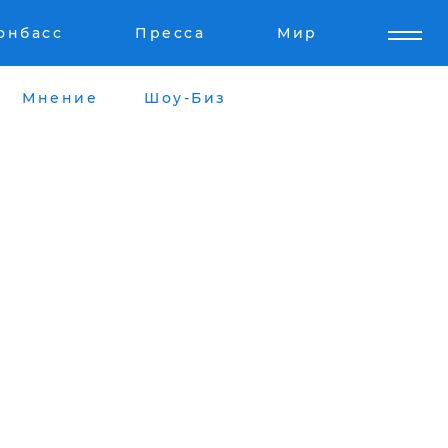
онбасс
Пресса
Мир
Мнение
Шоу-Биз