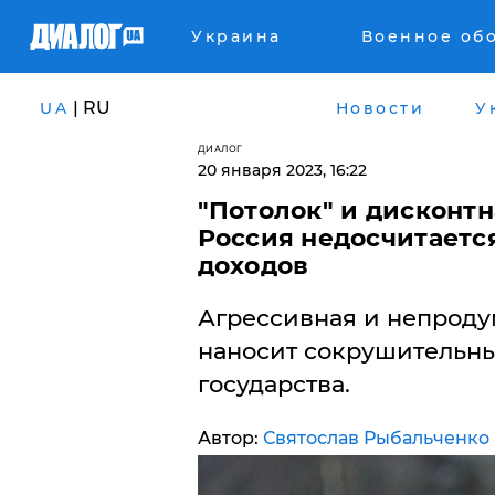
Украина
Военное об
| RU
UA
Новости
У
ДИАЛОГ
20 января 2023, 16:22
"Потолок" и дисконтн
Россия недосчитаетс
доходов
Агрессивная и непроду
наносит сокрушительны
государства.
Автор:
Святослав Рыбальченко