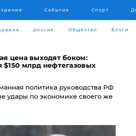
озрение
События
Спорт
Д
краина
россия
Общество
Блоги
ая цена выходят боком:
я $150 млрд нефтегазовых
манная политика руководства РФ
е удары по экономике своего же