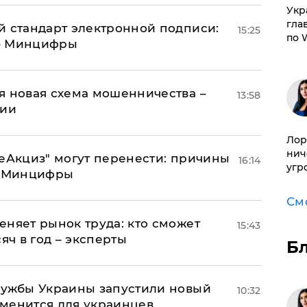
​Ук
гла
й стандарт электронной подписи:
15:25
по 
 – Минцифры
я новая схема мошенничества –
13:58
ции
Лор
нич
"еАкциз" могут перенести: причины
16:14
угр
т Минцифры
См
еняет рынок труда: кто сможет
15:43
яч в год – эксперты
Б
лужбы Украины запустили новый
10:32
менится для украинцев