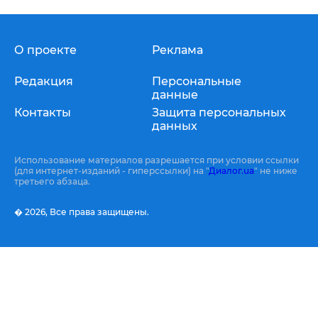
О проекте
Реклама
Редакция
Персональные
данные
Контакты
Защита персональных
данных
Использование материалов разрешается при условии ссылки
(для интернет-изданий - гиперссылки) на "
Диалог.ua
" не ниже
третьего абзаца.
� 2026,
Все права защищены.