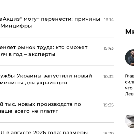
"еАкциз" могут перенести: причины
16:14
т Минцифры
М
еняет рынок труда: кто сможет
15:43
яч в год – эксперты
лужбы Украины запустили новый
Гла
10:32
сил
менится для украинцев
что
Лев
8 тыс. новых производств по
19:35
 чаще всего не платят
 в августе 2026 года: размеры
18:20