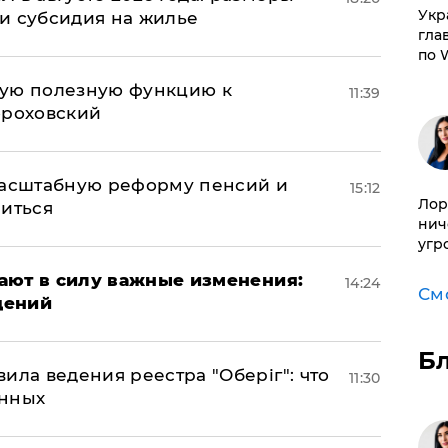
​Ук
и субсидия на жилье
гла
по 
вую полезную функцию к
11:39
ороховский
масштабную реформу пенсий и
15:12
Лор
ниться
нич
угр
упают в силу важные изменения:
14:24
См
дений
Б
ила ведения реестра "Оберіг": что
11:30
анных