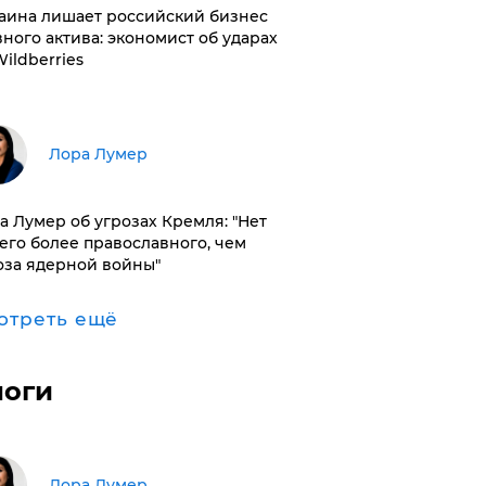
раина лишает российский бизнес
вного актива: экономист об ударах
Wildberries
​Лора Лумер
а Лумер об угрозах Кремля: "Нет
его более православного, чем
оза ядерной войны"
отреть ещё
логи
​Лора Лумер