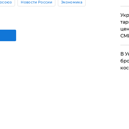
осоюз
Новости России
Экономика
Укр
тар
цен
СМ
В У
бро
кос