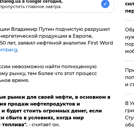
Dialog.ua в Google сегодня,
сил
✓
пропустить главное завтра.
пер
ции Владимир Путин подчистую разрушил
Обр
энергетической продукции в Европе,
нуж
50 лет, заявил нефтяной аналитик First Word
пор
omberg
.
мо
оссии невозможно найти полноценную
При
у рынку, тем более что этот процесс
поп
ьное время.
и с
е рынки для своей нефти, в основном в
В У
ия продаж нефтепродуктов и
гри
 и будет стоить огромных денег, если
Сту
и сбыта в условиях, когда мир
 топлива"
, - считает он.
обо