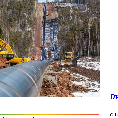
Гл
С 1