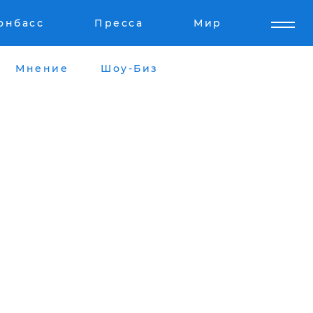
онбасс
Пресса
Мир
Мнение
Шоу-Биз