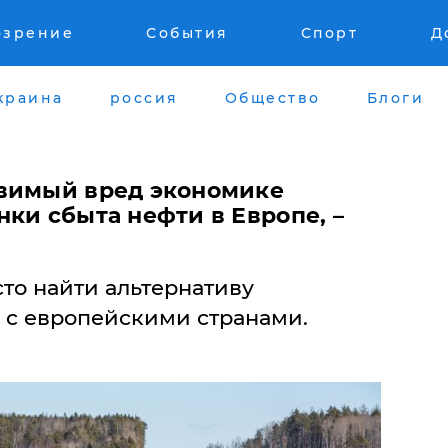
озрение
События
Спорт
Д
краина
россия
Общество
Блоги
авимый вред экономике
ки сбыта нефти в Европе, –
то найти альтернативу
 с европейскими странами.