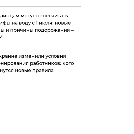
аинцам могут пересчитать
ифы на воду с 1 июля: новые
ы и причины подорожания –
И
краине изменили условия
нирования работников: кого
нутся новые правила