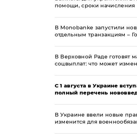
помощи, сроки начисления 
В Мonobankе запустили но
отдельным транзакциям – Г
В Верховной Раде готовят 
соцвыплат: что может изме
С 1 августа в Украине вст
полный перечень нововве
В Украине ввели новые прав
изменится для военнообяз