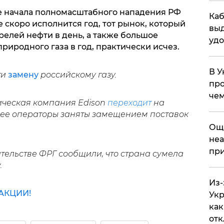
е начала полномасштабного нападения РФ
Каб
е скоро исполнится год, тот рынок, который
выд
релей нефти в день, а также большое
удо
риродного газа в год, практически исчез.
В У
ти
замену
российскому газу.
про
чем
ическая компания Edison
переходит
на
 ее операторы заняты замещением поставок
​Ощ
неа
при
тельстве ФРГ сообщили, что страна сумела
.
Из-
АКЦИИ!
Укр
как
отк