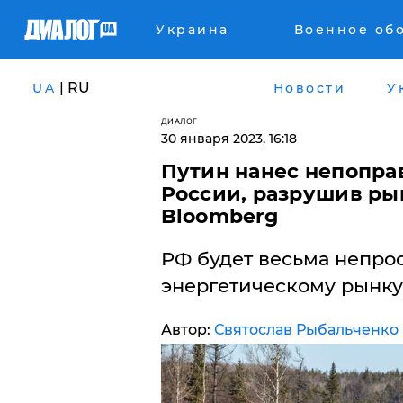
Украина
Военное об
| RU
UA
Новости
У
ДИАЛОГ
30 января 2023, 16:18
Путин нанес непопр
России, разрушив рын
Bloomberg
РФ будет весьма непрос
энергетическому рынку
Автор:
Святослав Рыбальченко