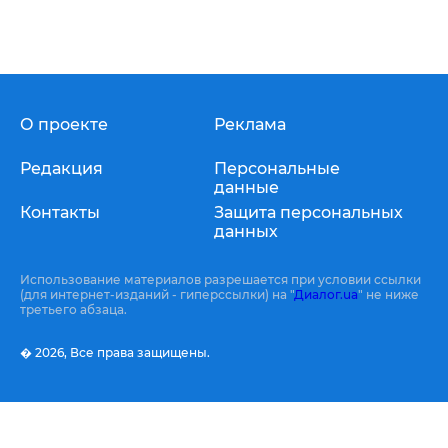
О проекте
Реклама
Редакция
Персональные
данные
Контакты
Защита персональных
данных
Использование материалов разрешается при условии ссылки
(для интернет-изданий - гиперссылки) на "
Диалог.ua
" не ниже
третьего абзаца.
� 2026,
Все права защищены.