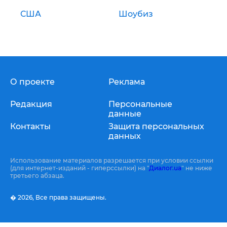
США
Шоубиз
О проекте
Реклама
Редакция
Персональные
данные
Контакты
Защита персональных
данных
Использование материалов разрешается при условии ссылки
(для интернет-изданий - гиперссылки) на "
Диалог.ua
" не ниже
третьего абзаца.
� 2026,
Все права защищены.