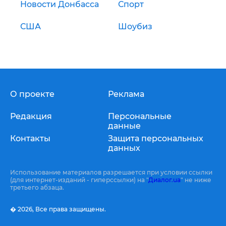
Новости Донбасса
Спорт
США
Шоубиз
О проекте
Реклама
Редакция
Персональные
данные
Контакты
Защита персональных
данных
Использование материалов разрешается при условии ссылки
(для интернет-изданий - гиперссылки) на "
Диалог.ua
" не ниже
третьего абзаца.
� 2026,
Все права защищены.