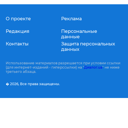
О проекте
Реклама
Редакция
Персональные
данные
Контакты
Защита персональных
данных
Использование материалов разрешается при условии ссылки
(для интернет-изданий - гиперссылки) на "
Диалог.ua
" не ниже
третьего абзаца.
� 2026,
Все права защищены.