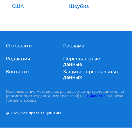
США
Шоубиз
О проекте
Реклама
Редакция
Персональные
данные
Контакты
Защита персональных
данных
Использование материалов разрешается при условии ссылки
(для интернет-изданий - гиперссылки) на "
Диалог.ua
" не ниже
третьего абзаца.
� 2026,
Все права защищены.