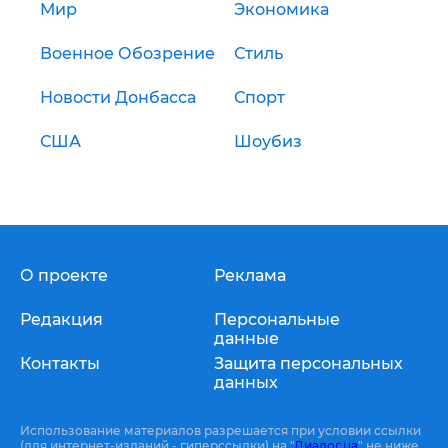
Мир
Экономика
Военное Обозрение
Стиль
Новости Донбасса
Спорт
США
Шоубиз
О проекте
Реклама
Редакция
Персональные
данные
Контакты
Защита персональных
данных
Использование материалов разрешается при условии ссылки
(для интернет-изданий - гиперссылки) на "
Диалог.ua
" не ниже