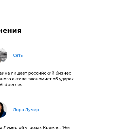
нения
Сеть
раина лишает российский бизнес
вного актива: экономист об ударах
Wildberries
​Лора Лумер
а Лумер об угрозах Кремля: "Нет