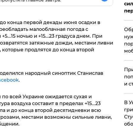
пропустить главное завтра.
сил
пер
 до конца первой декады июня осадки в
реобладать малооблачная погода с
Обр
...15 ночью и +15...23 градуса днем. При
нуж
у возвратятся затяжные дожди, местами ливни
пор
, которые продлятся до конца второй
мо
При
оделился народный синоптик Станислав
поп
acebook
.
и с
 по всей Украине ожидается сухая и
В У
ра воздуха составит в пределах +15...23
гри
 числа и до конца второй десятидневки всю
Сту
 грозами, местами возможны сильные ливни,
обо
общении.