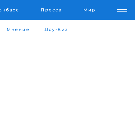
онбасс
Пресса
Мир
Мнение
Шоу-Биз