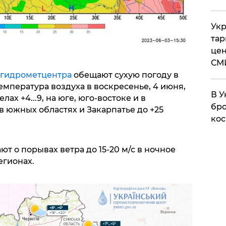
Укр
тар
цен
СМ
гидрометцентра
обещают сухую погоду в
емпература воздуха в воскресенье, 4 июня,
В У
ах +4...9, на юге, юго-востоке и в
бро
2, в южных областях и Закарпатье до +25
кос
 о порывах ветра до 15-20 м/с в ночное
егионах.