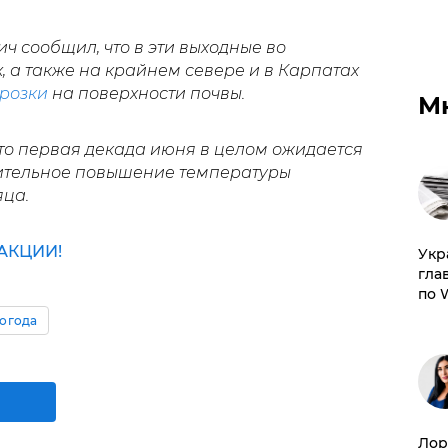
ч сообщил, что в эти выходные во
, а также на крайнем севере и в Карпатах
розки
на поверхности почвы.
М
что первая декада июня в целом ожидается
чительное повышение температуры
яца.
АКЦИИ!
​Ук
гла
по 
огода
Лор