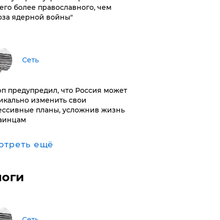
его более православного, чем
оза ядерной войны"
Сеть
п предупредил, что Россия может
икально изменить свои
ессивные планы, усложнив жизнь
аинцам
отреть ещё
логи
Сеть