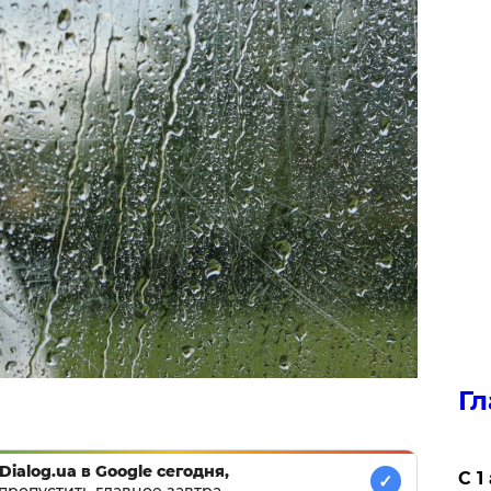
Гл
Dialog.ua в Google сегодня,
С 1
✓