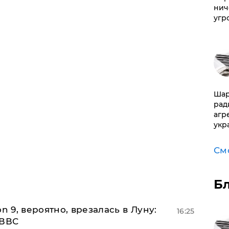
нич
угр
Шар
рад
агр
укр
См
Б
n 9, вероятно, врезалась в Луну:
16:25
 ВВС