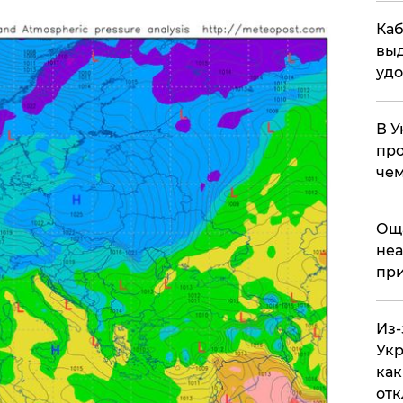
Каб
выд
удо
В У
про
чем
​Ощ
неа
при
Из-
Укр
как
отк