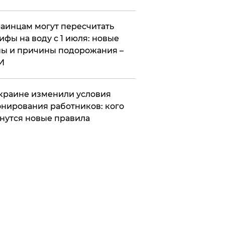
аинцам могут пересчитать
ифы на воду с 1 июля: новые
ы и причины подорожания –
И
краине изменили условия
нирования работников: кого
нутся новые правила