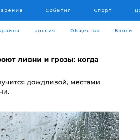
озрение
События
Спорт
Д
краина
россия
Общество
Блоги
оют ливни и грозы: когда
лучится дождливой, местами
ни.