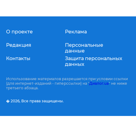
О проекте
Реклама
Редакция
Персональные
данные
Контакты
Защита персональных
данных
Использование материалов разрешается при условии ссылки
(для интернет-изданий - гиперссылки) на "
Диалог.ua
" не ниже
третьего абзаца.
� 2026,
Все права защищены.