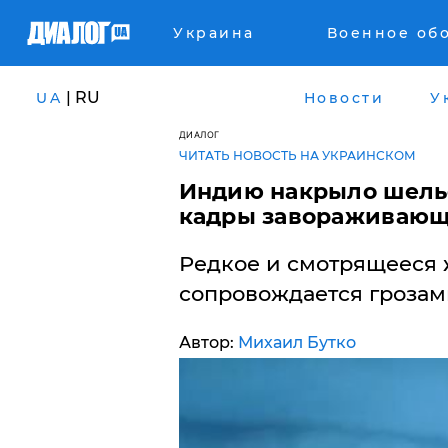
Украина
Военное об
| RU
UA
Новости
У
ДИАЛОГ
ЧИТАТЬ НОВОСТЬ НА УКРАИНСКОМ
Индию накрыло шель
кадры завораживающ
Редкое и смотрящееся 
сопровождается грозам
Автор:
Михаил Бутко