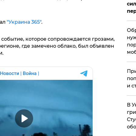
сил
пер
нал
"Украина 365"
.
Обр
нуж
 событие, которое сопровождается грозами,
пор
егионе, где замечено облако, был объявлен
мо
и.
При
поп
и с
В У
гри
Сту
обо