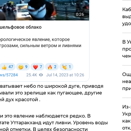
Каб
выд
удо
В У
про
чем
​Ощ
неа
хватывает небо по широкой дуге, приводя
при
ывали это зрелище как пугающее, другие
 дух красотой .
Из-
Укр
ии это явление наблюдается редко. В
как
ате Уттаракханд идут ливни. Уровень воды
отк
ной отметки. В целях безопасности