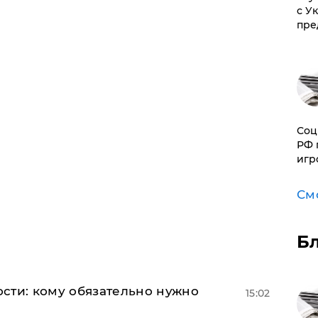
с У
пре
Соц
РФ 
игр
См
Б
сти: кому обязательно нужно
15:02