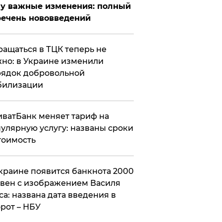
у важные изменения: полный
ечень нововведений
ащаться в ТЦК теперь не
но: в Украине изменили
ядок добровольной
билизации
ватБанк меняет тариф на
улярную услугу: названы сроки
тоимость
краине появится банкнота 2000
вен с изображением Василя
са: названа дата введения в
рот – НБУ