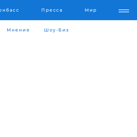
онбасс
Пресса
Мир
Мнение
Шоу-Биз