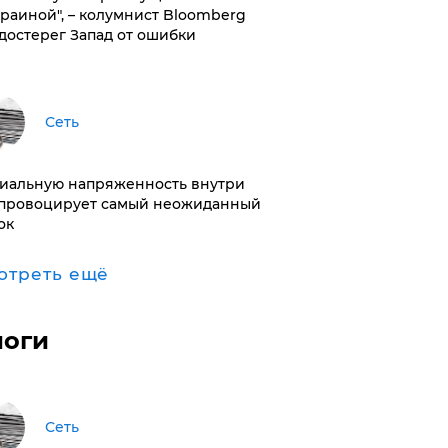
краиной", – колумнист Bloomberg
достерег Запад от ошибки
Сеть
иальную напряженность внутри
провоцирует самый неожиданный
ок
отреть ещё
логи
Сеть