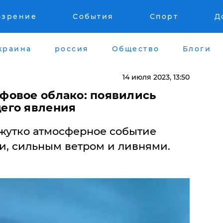
озрение
События
Спорт
Д
краина
россия
Общество
Блоги
14 июля 2023, 13:50
фовое облако: появились
его явления
жутко атмосферное событие
и, сильным ветром и ливнями.