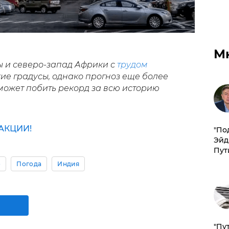
М
ы и северо-запад Африки с
трудом
е градусы, однако прогноз еще более
может побить рекорд за всю историю
АКЦИИ!
​"По
Эйд
Пут
о
Погода
Индия
"Пу