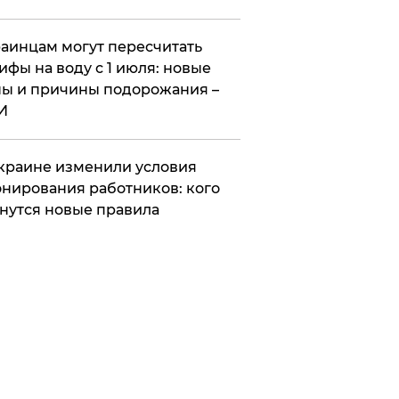
аинцам могут пересчитать
ифы на воду с 1 июля: новые
ы и причины подорожания –
И
краине изменили условия
нирования работников: кого
нутся новые правила