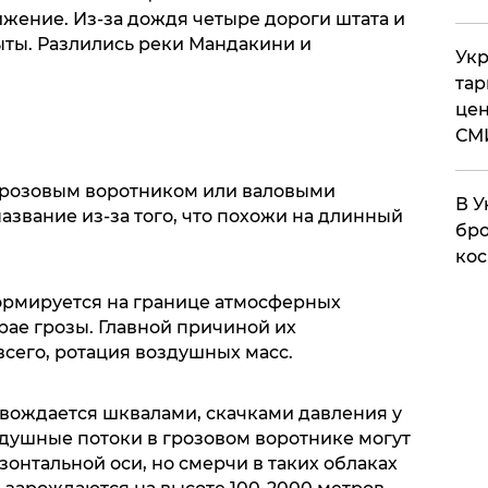
жение. Из-за дождя четыре дороги штата и
ыты. Разлились реки Мандакини и
Укр
тар
цен
СМ
грозовым воротником или валовыми
В У
азвание из-за того, что похожи на длинный
бро
кос
формируется на границе атмосферных
рае грозы. Главной причиной их
всего, ротация воздушных масс.
овождается шквалами, скачками давления у
здушные потоки в грозовом воротнике могут
зонтальной оси, но смерчи в таких облаках