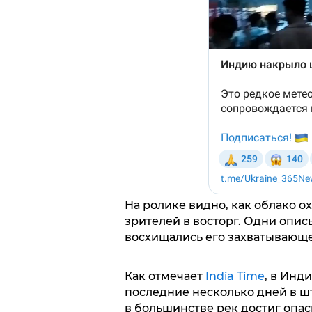
На ролике видно, как облако о
зрителей в восторг. Одни опис
восхищались его захватывающей
Как отмечает
India Time
, в Инд
последние несколько дней в шт
в большинстве рек достиг опас