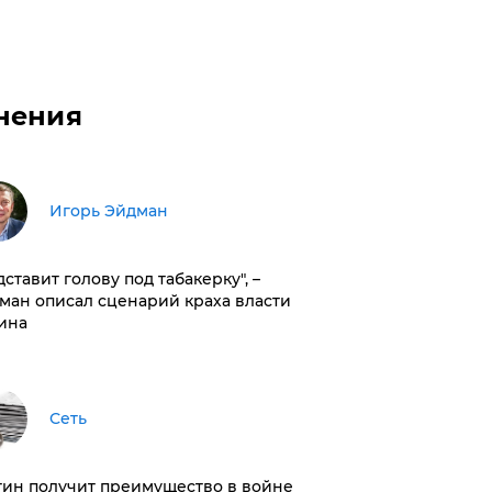
нения
Игорь Эйдман
дставит голову под табакерку", –
ман описал сценарий краха власти
ина
Сеть
тин получит преимущество в войне