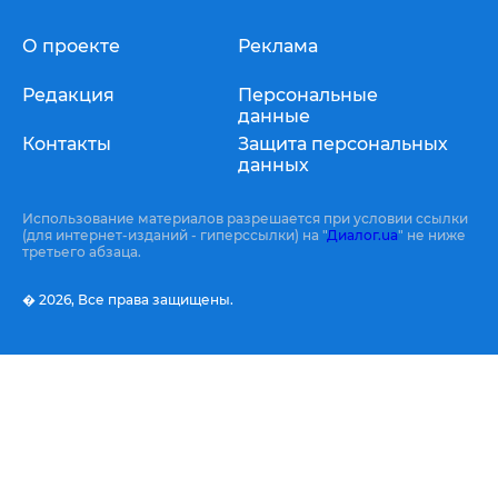
О проекте
Реклама
Редакция
Персональные
данные
Контакты
Защита персональных
данных
Использование материалов разрешается при условии ссылки
(для интернет-изданий - гиперссылки) на "
Диалог.ua
" не ниже
третьего абзаца.
� 2026,
Все права защищены.