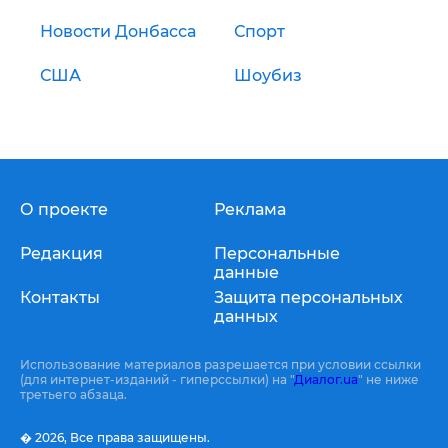
Новости Донбасса
Спорт
США
Шоубиз
О проекте
Реклама
Редакция
Персональные
данные
Контакты
Защита персональных
данных
Использование материалов разрешается при условии ссылки
(для интернет-изданий - гиперссылки) на "
Диалог.ua
" не ниже
третьего абзаца.
� 2026,
Все права защищены.