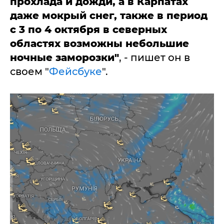
прохлада и дожди, а в Карпатах
даже мокрый снег, также в период
с 3 по 4 октября в северных
областях возможны небольшие
ночные заморозки"
, - пишет он в
своем "
Фейсбуке
".