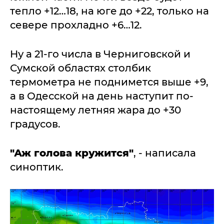
тепло +12…18, на юге до +22, только на
севере прохладно +6…12.
Ну а 21-го числа в Черниговской и
Сумской областях столбик
термометра не поднимется выше +9,
а в Одесской на день наступит по-
настоящему летняя жара до +30
градусов.
"Аж голова кружится"
, - написала
синоптик.