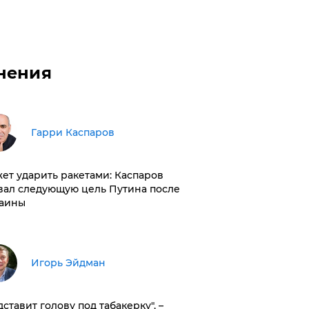
нения
Гарри Каспаров
ет ударить ракетами: Каспаров
вал следующую цель Путина после
аины
Игорь Эйдман
дставит голову под табакерку", –