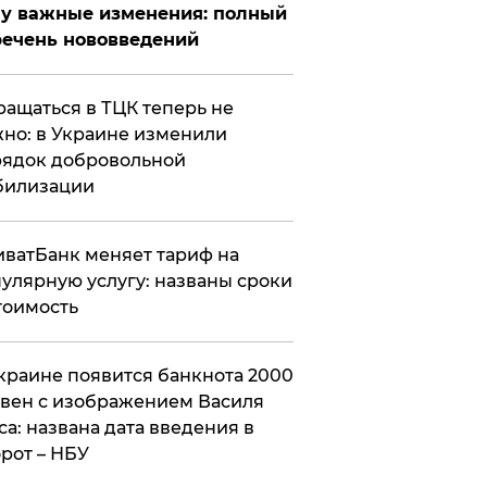
у важные изменения: полный
ечень нововведений
ащаться в ТЦК теперь не
но: в Украине изменили
ядок добровольной
билизации
ватБанк меняет тариф на
улярную услугу: названы сроки
тоимость
краине появится банкнота 2000
вен с изображением Василя
са: названа дата введения в
рот – НБУ