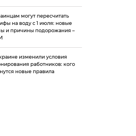
аинцам могут пересчитать
ифы на воду с 1 июля: новые
ы и причины подорожания –
И
краине изменили условия
нирования работников: кого
нутся новые правила