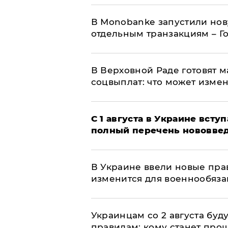
В Мonobankе запустили но
отдельным транзакциям – Г
В Верховной Раде готовят 
соцвыплат: что может изме
С 1 августа в Украине вст
полный перечень нововве
В Украине ввели новые прав
изменится для военнообяз
Украинцам со 2 августа буд
правилам: кому станет про