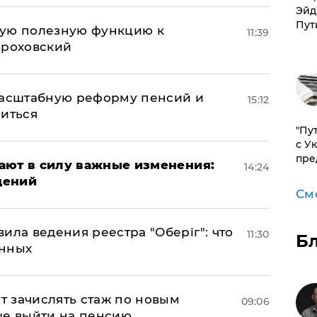
Эйд
Пут
вую полезную функцию к
11:39
ороховский
масштабную реформу пенсий и
15:12
ниться
"Пу
с У
пре
упают в силу важные изменения:
14:24
дений
См
ила ведения реестра "Оберіг": что
11:30
Б
анных
ут зачислять стаж по новым
09:06
ще выйти на пенсию