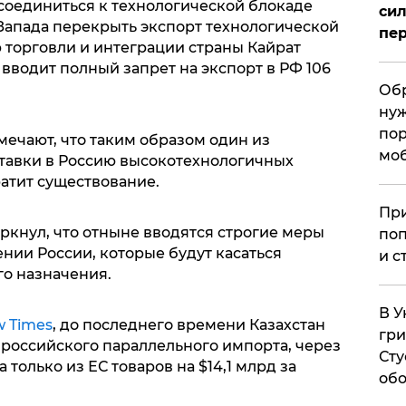
соединиться к технологической блокаде
сил
Запада перекрыть экспорт технологической
пер
 торговли и интеграции страны Кайрат
 вводит полный запрет на экспорт в РФ 106
Обр
нуж
пор
ечают, что таким образом один из
мо
тавки в Россию высокотехнологичных
атит существование.
При
ркнул, что отныне вводятся строгие меры
поп
нии России, которые будут касаться
и с
го назначения.
В У
w Times
, до последнего времени Казахстан
гри
 российского параллельного импорта, через
Сту
только из ЕС товаров на $14,1 млрд за
обо