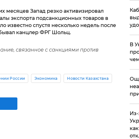
Каб
их месяцев Запад резко активизировал
выд
налы экспорта подсанкционных товаров в
удо
ало известно спустя несколько недель после
побывал канцлер ФРГ Шольц.
В У
ние, связанное с санкциями против
про
чем
ении России
Экономика
Новости Казахстана
​Ощ
неа
при
Из-
Укр
как
отк