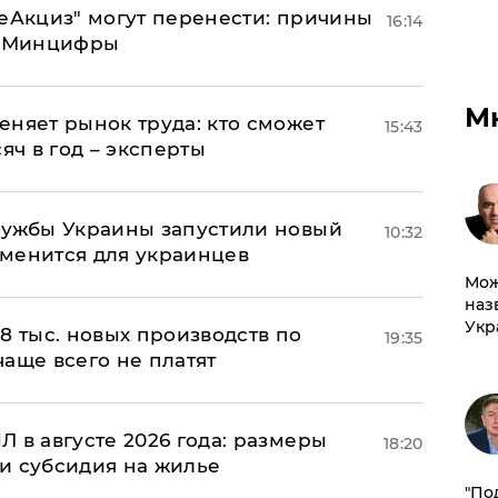
"еАкциз" могут перенести: причины
16:14
т Минцифры
М
еняет рынок труда: кто сможет
15:43
яч в год – эксперты
лужбы Украины запустили новый
10:32
менится для украинцев
Мож
наз
Укр
8 тыс. новых производств по
19:35
 чаще всего не платят
 в августе 2026 года: размеры
18:20
и субсидия на жилье
​"По