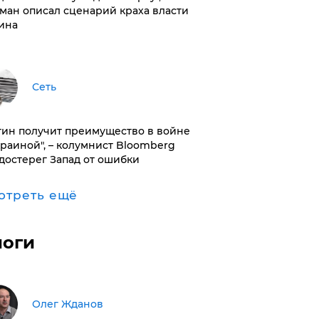
ман описал сценарий краха власти
ина
Сеть
тин получит преимущество в войне
краиной", – колумнист Bloomberg
достерег Запад от ошибки
отреть ещё
логи
Олег Жданов