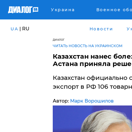
Украина
Военное об
| RU
UA
Новости
У
ДИАЛОГ
ЧИТАТЬ НОВОСТЬ НА УКРАИНСКОМ
Казахстан нанес боле
Астана приняла реше
Казахстан официально о
экспорт в РФ 106 товар
Автор:
Марк Ворошилов