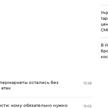
Укр
тар
цен
СМ
В У
бро
кос
пермаркеты остались без
13:28
 атак
сти: кому обязательно нужно
15:02