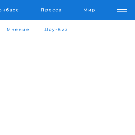
онбасс
Пресса
Мир
Мнение
Шоу-Биз