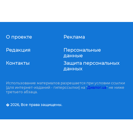
О проекте
Реклама
Редакция
Персональные
данные
Контакты
Защита персональных
данных
Использование материалов разрешается при условии ссылки
(для интернет-изданий - гиперссылки) на "
Диалог.ua
" не ниже
третьего абзаца.
� 2026,
Все права защищены.