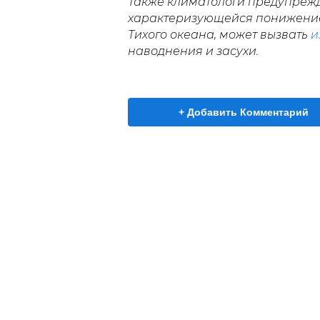
Также климатологи предупрежд
характеризующейся понижение
Тихого океана, может вызвать
и
наводнения и засухи.
+ Добавить Комментарий