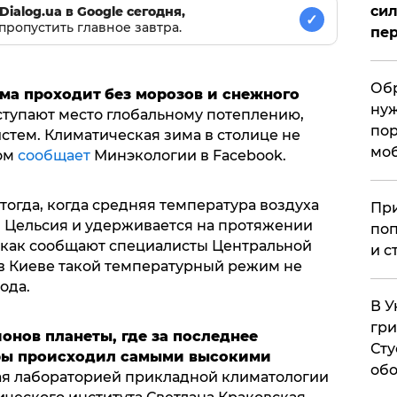
сил
Dialog.ua в Google сегодня,
✓
пропустить главное завтра.
пер
Обр
има проходит
без морозов и снежного
нуж
тупают место глобальному потеплению,
пор
стем. Климатическая зима в столице не
мо
том
сообщает
Минэкологии в Fаcebook.
тогда, когда средняя температура воздуха
При
в Цельсия и удерживается на протяжении
поп
 как сообщают специалисты Центральной
и с
в Киеве такой температурный режим не
ода.
В У
гри
ионов планеты, где за последнее
Сту
уры происходил самыми высокими
обо
щая лабораторией прикладной климатологии