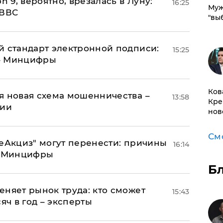
n 9, вероятно, врезалась в Луну:
16:25
Муж
 ВВС
"вы
й стандарт электронной подписи:
15:25
 – Минцифры
Ков
я новая схема мошенничества –
13:58
Кре
ции
нов
См
"еАкциз" могут перенести: причины
16:14
т Минцифры
Б
еняет рынок труда: кто сможет
15:43
яч в год – эксперты