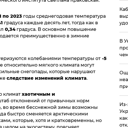
ческого института Светлана Краковская.
Каб
выд
1 по 2023
годы среднегодовая температура
41
градуса каждые десять лет, тогда как в
удо
ил
0,34
градуса. В основном повышение
юдается преимущественно в зимние
В У
про
чем
теризуются колебаниями температуры от
-5
не относительно мягкого климата могут
сильные снегопады, которые нарушают
​Ощ
оже
следствие изменений климата
.
неа
при
о климат
хаотичным и
сштаб отклонений от привычных норм
Из-
р, во время бесснежной зимы возможны
Укр
ода быстро сменяется арктическими
как
ами, которые, хотя и кратковременны, но
отк
 целом на экосистему, поясняет