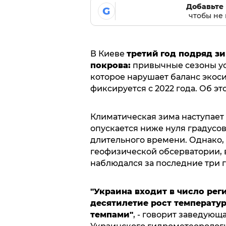
Добавьте 
G
чтобы не 
В Киеве
третий
год подряд з
покрова:
привычные сезоны ус
которое нарушает баланс экоси
фиксируется с 2022 года. Об э
Климатическая зима наступает 
опускается ниже нуля градусо
длительного времени. Однако,
геофизической обсерватории, 
наблюдался за последние три г
"Украина входит в число рег
десятилетие рост температ
темпами"
, - говорит заведую