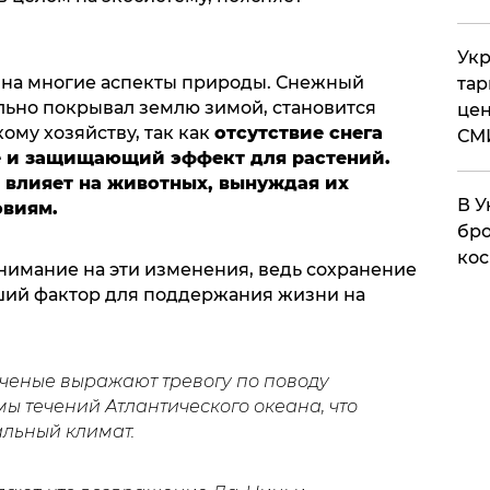
Укр
 на многие аспекты природы. Снежный
тар
льно покрывал землю зимой, становится
цен
ому хозяйству, так как
отсутствие снега
СМ
е и защищающий эффект для растений.
а влияет на животных, вынуждая их
В У
овиям.
бро
кос
нимание на эти изменения, ведь сохранение
ший фактор для поддержания жизни на
ченые выражают тревогу по поводу
ы течений Атлантического океана, что
альный климат.