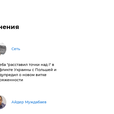
нения
Сеть
ба "расставил точки над і" в
фликте Украины с Польшей и
дупредил о новом витке
ряженности
Айдер Муждабаев