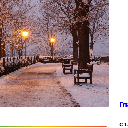
Гл
С 1