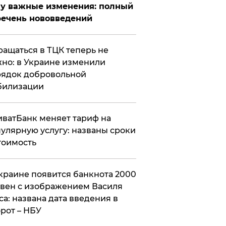
у важные изменения: полный
ечень нововведений
ащаться в ТЦК теперь не
но: в Украине изменили
ядок добровольной
билизации
ватБанк меняет тариф на
улярную услугу: названы сроки
тоимость
краине появится банкнота 2000
вен с изображением Василя
са: названа дата введения в
рот – НБУ