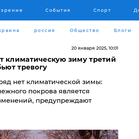
озрение
События
Спорт
Д
краина
россия
Общество
Блоги
20 января 2025, 10:01
т климатическую зиму третий
бьют тревогу
ряд нет климатической зимы:
нежного покрова является
зменений, предупреждают