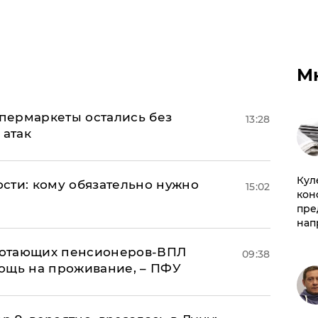
М
пермаркеты остались без
13:28
 атак
Куле
сти: кому обязательно нужно
15:02
кон
пре
нап
аботающих пенсионеров-ВПЛ
09:38
ощь на проживание, – ПФУ