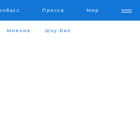
онбасс
Пресса
Мир
Мнение
Шоу-Биз