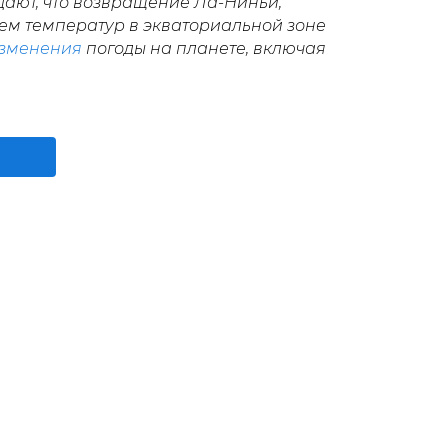
ают, что возвращение Ла-Ниньи,
м температур в экваториальной зоне
зменения
погоды на планете, включая