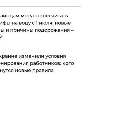
аинцам могут пересчитать
ифы на воду с 1 июля: новые
ы и причины подорожания –
И
краине изменили условия
нирования работников: кого
нутся новые правила