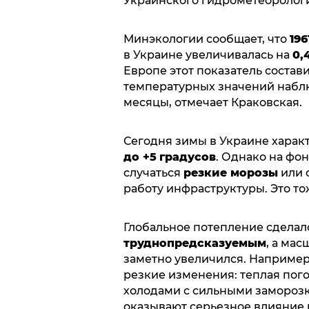
Украинского гидрометеорологи
Минэкологии сообщает, что
196
в Украине увеличивалась на
0,
Европе этот показатель состав
температурных значений набл
месяцы, отмечает Краковская.
Сегодня зимы в Украине харак
до +5
градусов
. Однако на фо
случаться
резкие морозы
или 
работу инфраструктуры. Это т
Глобальное потепление сделал
труднопредсказуемым
, а ма
заметно увеличился. Наприме
резкие изменения: теплая пог
холодами с сильными заморозк
оказывают серьезное влияние в