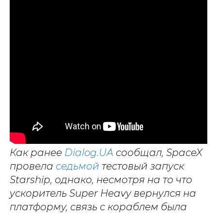
Как ранее
Dialog.UA
сообщал, SpaceX
провела
седьмой
тестовый запуск
Starship, однако, несмотря на то что
ускоритель Super Heavy вернулся на
платформу, связь с кораблем была