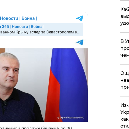
Каб
выд
удо
В У
про
чем
​Ощ
неа
при
Из-
Укр
как
отк