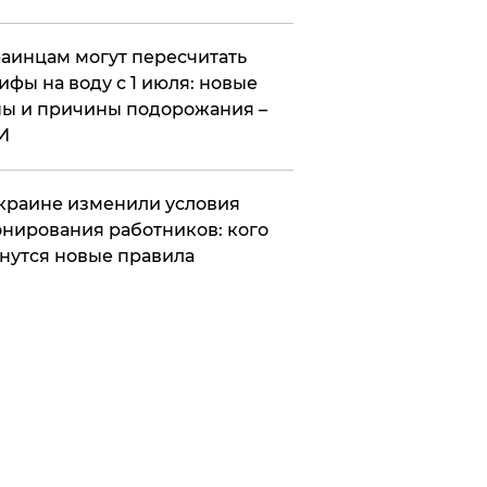
аинцам могут пересчитать
ифы на воду с 1 июля: новые
ы и причины подорожания –
И
краине изменили условия
нирования работников: кого
нутся новые правила