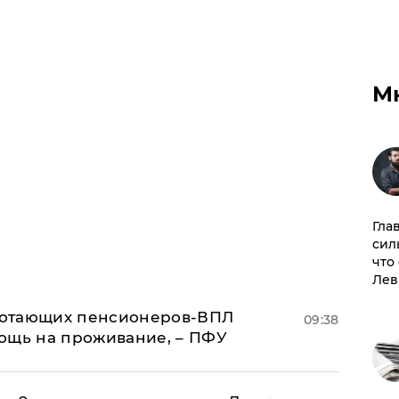
М
Гла
сил
что
Лев
аботающих пенсионеров-ВПЛ
09:38
ощь на проживание, – ПФУ