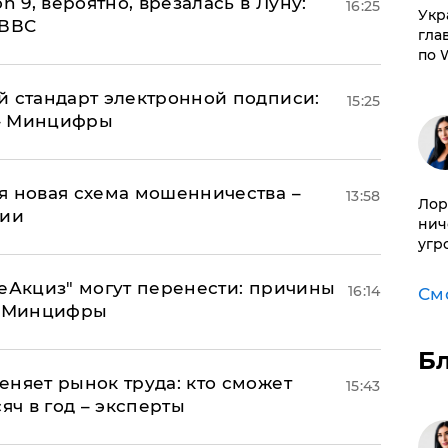
n 9, вероятно, врезалась в Луну:
16:25
​Ук
 ВВС
гла
по 
й стандарт электронной подписи:
15:25
 – Минцифры
я новая схема мошенничества –
13:58
Лор
ции
нич
угр
"еАкциз" могут перенести: причины
16:14
См
т Минцифры
Б
еняет рынок труда: кто сможет
15:43
яч в год – эксперты