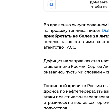
Добавьте 
G
чтобы не 
Во временно оккупированном 
на продажу топлива, пишет
Dia
приобретать не более 20 лит
неделю назад этот лимит соста
агентство ТАСС.
Дефицит на заправках стал на
ставленника Кремля Сергея А
оказались пустыми словами – с
Топливный кризис в России в
дронов по нефтеперерабатыва
атаки практически парализовал
отразилось на поставках горю
полуостров.