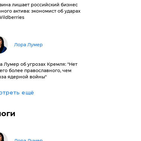
раина лишает российский бизнес
вного актива: экономист об ударах
Wildberries
​Лора Лумер
а Лумер об угрозах Кремля: "Нет
его более православного, чем
оза ядерной войны"
отреть ещё
логи
​Лора Лумер