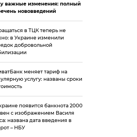
у важные изменения: полный
ечень нововведений
ащаться в ТЦК теперь не
но: в Украине изменили
ядок добровольной
билизации
ватБанк меняет тариф на
улярную услугу: названы сроки
тоимость
краине появится банкнота 2000
вен с изображением Василя
са: названа дата введения в
рот – НБУ