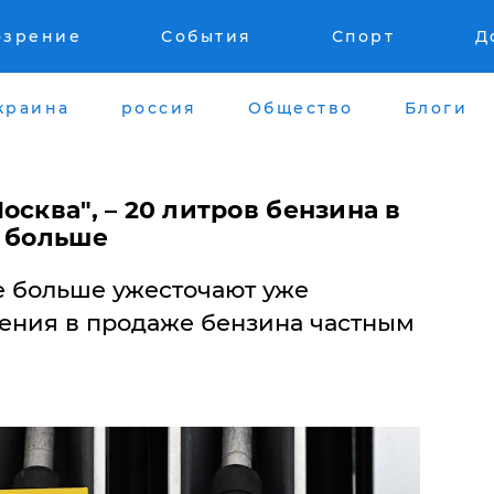
озрение
События
Спорт
Д
краина
россия
Общество
Блоги
осква", – 20 литров бензина в
а больше
 больше ужесточают уже
ения в продаже бензина частным