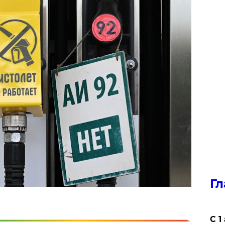
Гл
С 1