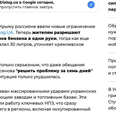
Dialog.ua в Google сегодня,
сил
✓
пропустить главное завтра.
пер
Обр
Крыму россияне ввели новые ограничения
нуж
log.UA
. Теперь
жителям разрешают
пор
ров бензина в одни руки
, тогда как еще
мо
влял 30 литров, уточняет кремлевское
При
столько серьезным, что даже обещания
поп
ксенова
"решить проблему за семь дней"
и с
итуация только ухудшилась.
В У
ызван массированными ударами украинских
гри
ющим заводам и топливным базам. Эти
Сту
и работу ключевых НПЗ, что сразу
обо
чего в регионы, включая оккупированный